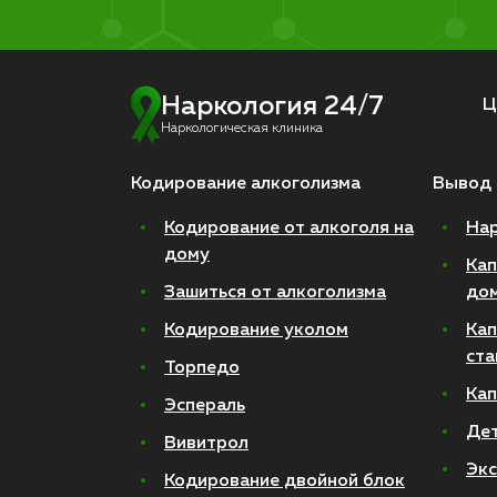
Наркология 24/7
Ц
Наркологическая клиника
Кодирование алкоголизма
Вывод 
Кодирование от алкоголя на
Нар
дому
Кап
Зашиться от алкоголизма
до
Кодирование уколом
Кап
ста
Торпедо
Кап
Эспераль
Де
Вивитрол
Экс
Кодирование двойной блок