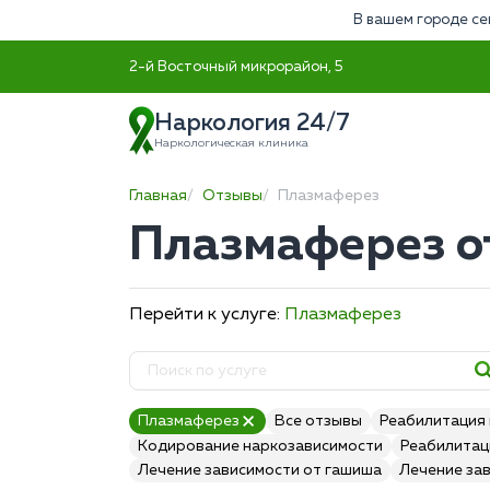
В вашем городе се
2-й Восточный микрорайон, 5
Наркология 24/7
Наркологическая клиника
Главная
Отзывы
Плазмаферез
Плазмаферез о
Перейти к услуге:
Плазмаферез
Плазмаферез
Все отзывы
Реабилитация
Кодирование наркозависимости
Реабилитац
Лечение зависимости от гашиша
Лечение за