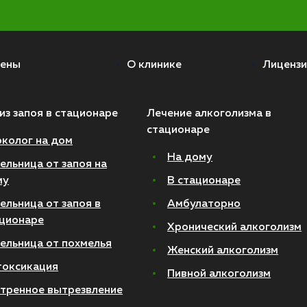
ены
О клинике
Лицензи
из запоя в стационаре
Лечение алкоголизма в
стационаре
колог на дом
На дому
ельница от запоя на
му
В стационаре
ельница от запоя в
Амбулаторно
ционаре
Хронический алкоголизм
ельница от похмелья
Женский алкоголизм
токсикация
Пивной алкоголизм
тренное вытрезвление