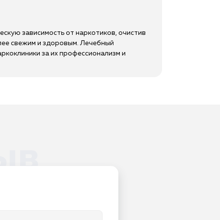
ескую зависимость от наркотиков, очистив
олее свежим и здоровым. Лечебный
аркоклиники за их профессионализм и
ыв