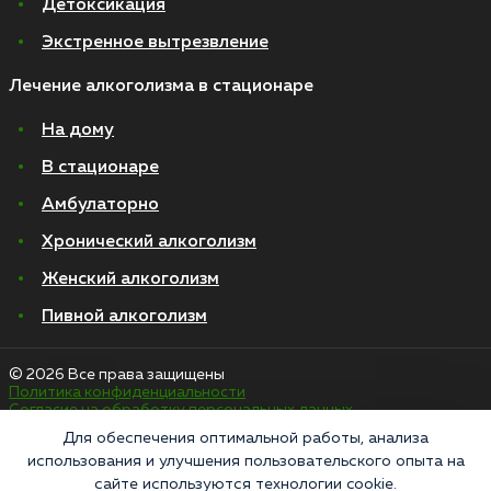
Детоксикация
Экстренное вытрезвление
Лечение алкоголизма в стационаре
На дому
В стационаре
Амбулаторно
Хронический алкоголизм
Женский алкоголизм
Пивной алкоголизм
© 2026 Все права защищены
Политика конфиденциальности
Согласие на обработку персональных данных
Для обеспечения оптимальной работы, анализа
использования и улучшения пользовательского опыта на
«Напоминаем, что сайт https://narkologiya24.clinic против распространения,
сайте используются технологии cookie.
продажи и приема психоактивных веществ. Незаконное производство,