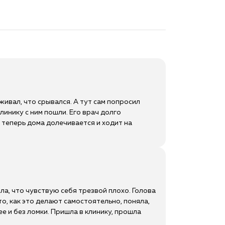
живал, что срывался. А тут сам попросил
линику с ним пошли. Его врач долго
 теперь дома долечивается и ходит на
яла, что чувствую себя трезвой плохо. Голова
то, как это делают самостоятельно, поняла,
ее и без ломки. Пришла в клинику, прошла