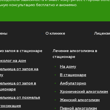
ьную консультацию бесплатно и анонимно.
ены
О клинике
Лицензи
из запоя в стационаре
Лечение алкоголизма в
стационаре
колог на дом
На дому
ельница от запоя на
му
В стационаре
ельница от запоя в
Амбулаторно
ционаре
Хронический алкоголизм
ельница от похмелья
Женский алкоголизм
токсикация
Пивной алкоголизм