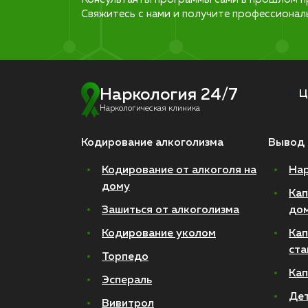
Свяжитесь с нами и получите профессионал
Наркология 24/7
Ц
Наркологическая клиника
Кодирование алкоголизма
Вывод 
Кодирование от алкоголя на
Нар
дому
Кап
Зашиться от алкоголизма
до
Кодирование уколом
Кап
ста
Торпедо
Кап
Эспераль
Де
Вивитрол