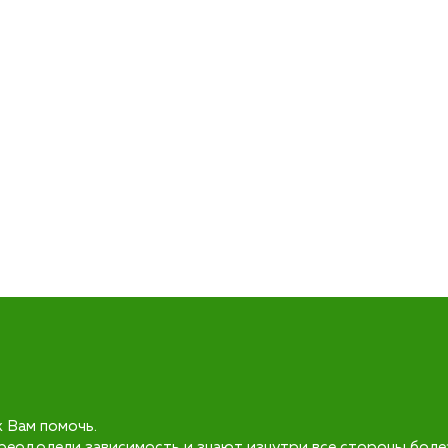
к Вам помочь.
реодолели зависимость и знают изнутри все стороны боле