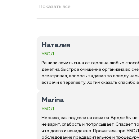
Показать все
Наталия
УБОД
Решили лечить сына от героина любым способо
денег на быстрое очищение организма во сне, 
осматривал, вопросы задавал по поводу нарк
встречи к терапевту. Хотим сказать спасибо 
Marina
УБОД
Не знаю, как подсела на опиаты. Вроде бы не 
не варит, слабость и потрясывает. Спасает т
что долго и ненадежно. Прочитала про УБОД, 
обследование предварительное и процедуру. К