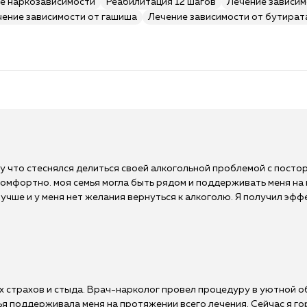
е наркозависимости
Реабилитация 12 шагов
Лечение зависим
чение зависимости от гашиша
Лечение зависимости от бутират
му что стеснялся делиться своей алкогольной проблемой с пост
 комфортно. моя семья могла быть рядом и поддерживать меня на 
лучше и у меня нет желания вернуться к алкоголю. Я получил э
х страхов и стыда. Врач-нарколог провел процедуру в уютной о
ья поддерживала меня на протяжении всего лечения. Сейчас я го