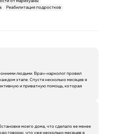
ости от марихуаны
а
Реабилитация подростков
оронними людьми. Врач-нарколог провел
каждом этапе. Спустя несколько месяцев я
ффективную и приватную помощь, которая
бстановке моего дома, что сделало ее менее
рдо говорю, что уже несколько месяцев я