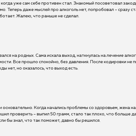
 когда уже сам себе противен стал. Знакомый посоветовал закод
мо. Теперь даже мыслей про алкоголь нет, попробовал – сразу ст
ботает. Жалею, что раньше не сделал.
вался на родных. Сама искала выход, наткнулась на лечение алког
мости. Все прошло спокойно, без давления. После кодировки не 
ы нет, но оказалось, что выход есть.
 и основательно. Когда начались проблемы со здоровьем, жена н
Решил проверить – выпил 50 грамм, стало так плохо, что больше 
ли бы знал, что так поможет, давно бы решился.