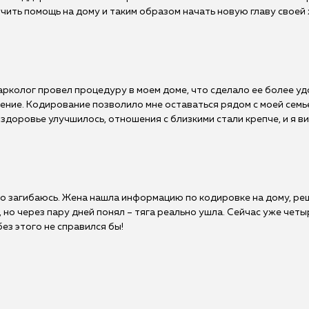
учить помощь на дому и таким образом начать новую главу своей 
рколог провел процедуру в моем доме, что сделало ее более уд
пение. Кодирование позволило мне оставаться рядом с моей семь
 здоровье улучшилось, отношения с близкими стали крепче, и я 
 что загибаюсь. Жена нашла информацию по кодировке на дому, р
 но через пару дней понял – тяга реально ушла. Сейчас уже четы
без этого не справился бы!