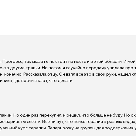
. Прогресс, так сказать, не стоит на месте и в этой области. И мой 
ие-то другие травки. Но потом я случайно передачу увидела про 
, конечно. Рассказала отцу. Он взял все это в свои руки, нашел 
иники, где врачи знают, что делать.
пании. Но один раз перекупил, и решил, что больше не буду. Но ок
кие варианты слезть. Все пишут, что психотерапия в разных видах
уальный курс терапии. Теперь хожу на группы для поддержания у