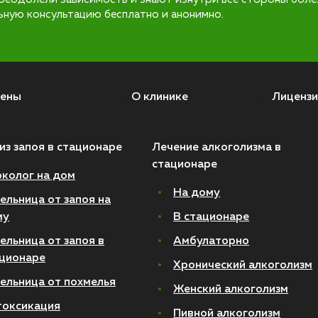
ьную консультацию бесплатно и анонимно.
ены
О клинике
Лицензи
из запоя в стационаре
Лечение алкоголизма в
стационаре
колог на дом
На дому
ельница от запоя на
му
В стационаре
ельница от запоя в
Амбулаторно
ционаре
Хронический алкоголизм
ельница от похмелья
Женский алкоголизм
токсикация
Пивной алкоголизм