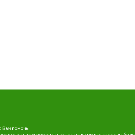
к Вам помочь.
реодолели зависимость и знают изнутри все стороны боле