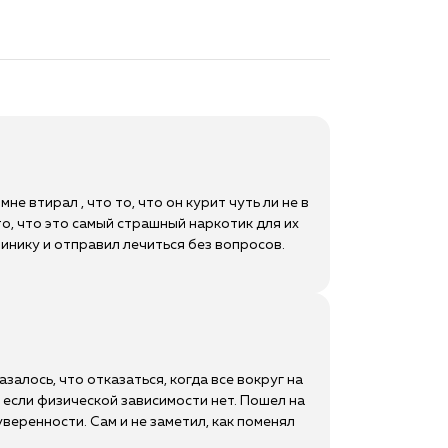
мне втирал , что то, что он курит чуть ли не в
то, что это самый страшный наркотик для их
клинику и отправил лечиться без вопросов.
азалось, что отказаться, когда все вокруг на
, если физической зависимости нет. Пошел на
веренности. Сам и не заметил, как поменял