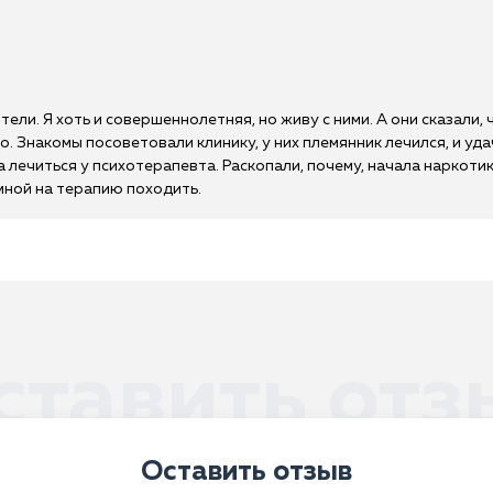
ели. Я хоть и совершеннолетняя, но живу с ними. А они сказали, 
о. Знакомы посоветовали клинику, у них племянник лечился, и уд
лечиться у психотерапевта. Раскопали, почему, начала наркотик
мной на терапию походить.
ставить отз
Оставить отзыв