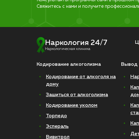
Свяжитесь с нами и получите профессионал
Наркология 24/7
Ц
Наркологическая клиника
Кодирование алкоголизма
Вывод 
Кодирование от алкоголя на
Нар
дому
Кап
Зашиться от алкоголизма
до
Кодирование уколом
Кап
ста
Торпедо
Кап
Эспераль
Де
Вивитрол