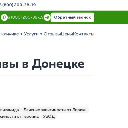
8 (800) 200-38-19
Обратный звонок
8 (800) 200-38-19
 клинике
Услуги
Отзывы
Цены
Контакты
ывы в Донецке
опикамида
Лечение зависимости от Лирики
симости от героина
УБОД