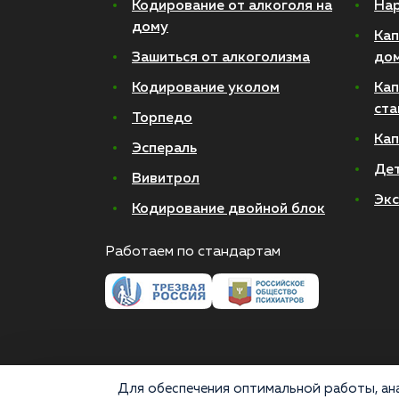
Кодирование от алкоголя на
Нар
дому
Кап
Зашиться от алкоголизма
до
Кодирование уколом
Кап
ста
Торпедо
Кап
Эспераль
Де
Вивитрол
Экс
Кодирование двойной блок
Работаем по стандартам
Для обеспечения оптимальной работы, ана