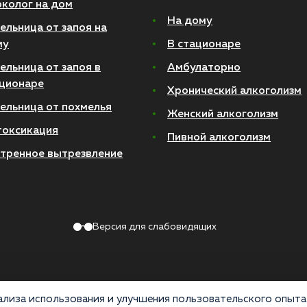
колог на дом
На дому
ельница от запоя на
му
В стационаре
ельница от запоя в
Амбулаторно
ционаре
Хронический алкоголизм
ельница от похмелья
Женский алкоголизм
токсикация
Пивной алкоголизм
тренное вытрезвление
Версия для слабовидящих
лиза использования и улучшения пользовательского опыта 