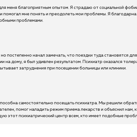
для меня благоприятным опытом. Я страдаю от социальной фоби
и помогал мне понять и преодолеть мои проблемы. Я благодарна
одобными проблемами.
 но постепенно начал замечать, что поездки туда становятся дл
и на дому, я был удивлен результатом. Психиатр оказался толер
пытывает затруднения при посещении больницы или клиники.
способна самостоятельно посещать психиатра. Мы решили обратит
елен, помог наладить режим приема лекарств и объяснил нам, к
дую этот психиатрический центр всем, кто имеет подобные проб