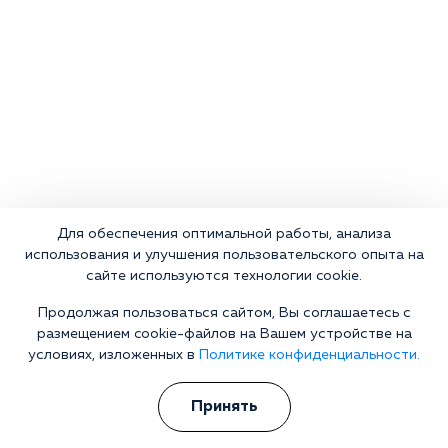
Для обеспечения оптимальной работы, анализа
использования и улучшения пользовательского опыта на
сайте используются технологии cookie.
Продолжая пользоваться сайтом, Вы соглашаетесь с
размещением cookie-файлов на Вашем устройстве на
Что делать сейчас?
условиях, изложенных в
Политике конфиденциальности.
Принять
Мы знаем всю глубину проблемы и знаем, как Вам помочь.
Консультанты программы сами в прошлом преодолели
зависимость и знают изнутри все стороны болезни.