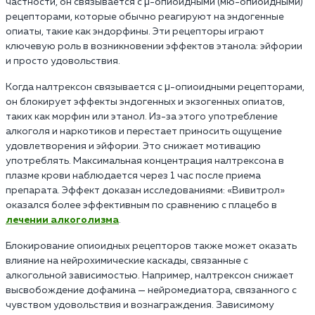
частности, он связывается с μ-опиоидными (мю-опиоидными)
рецепторами, которые обычно реагируют на эндогенные
опиаты, такие как эндорфины. Эти рецепторы играют
ключевую роль в возникновении эффектов этанола: эйфории
и просто удовольствия.
Когда налтрексон связывается с μ-опиоидными рецепторами,
он блокирует эффекты эндогенных и экзогенных опиатов,
таких как морфин или этанол. Из-за этого употребление
алкоголя и наркотиков и перестает приносить ощущение
удовлетворения и эйфории. Это снижает мотивацию
употреблять. Максимальная концентрация налтрексона в
плазме крови наблюдается через 1 час после приема
препарата. Эффект доказан исследованиями: «Вивитрол»
оказался более эффективным по сравнению с плацебо в
лечении алкоголизма
.
Блокирование опиоидных рецепторов также может оказать
влияние на нейрохимические каскады, связанные с
алкогольной зависимостью. Например, налтрексон снижает
высвобождение дофамина — нейромедиатора, связанного с
чувством удовольствия и вознаграждения. Зависимому