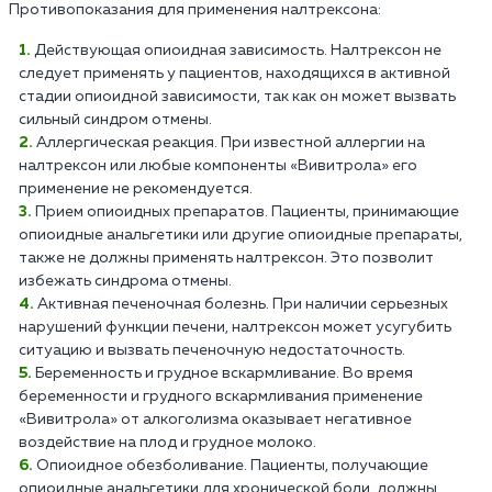
Противопоказания для применения налтрексона:
Действующая опиоидная зависимость. Налтрексон не
следует применять у пациентов, находящихся в активной
стадии опиоидной зависимости, так как он может вызвать
сильный синдром отмены.
Аллергическая реакция. При известной аллергии на
налтрексон или любые компоненты «Вивитрола» его
применение не рекомендуется.
Прием опиоидных препаратов. Пациенты, принимающие
опиоидные анальгетики или другие опиоидные препараты,
также не должны применять налтрексон. Это позволит
избежать синдрома отмены.
Активная печеночная болезнь. При наличии серьезных
нарушений функции печени, налтрексон может усугубить
ситуацию и вызвать печеночную недостаточность.
Беременность и грудное вскармливание. Во время
беременности и грудного вскармливания применение
«Вивитрола» от алкоголизма оказывает негативное
воздействие на плод и грудное молоко.
Опиоидное обезболивание. Пациенты, получающие
опиоидные анальгетики для хронической боли, должны