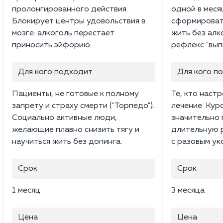
пролонгированного действия.
одной в меся
Блокирует центры удовольствия в
сформироват
мозге: алкоголь перестает
жить без алк
приносить эйфорию.
рефлекс "вып
Для кого подходит
Для кого п
Пациенты, не готовые к полному
Те, кто наст
запрету и страху смерти ("Торпедо").
лечение. Кур
Социально активные люди,
значительно
желающие плавно снизить тягу и
длительную 
научиться жить без допинга.
с разовым ук
Срок
Срок
1 месяц
3 месяца
Цена
Цена