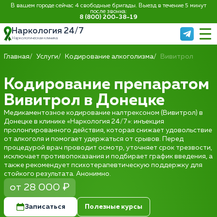
В вашем городе сейчас 4 свободные бригады. Выезд в течение 5 минут
после звонка:
8 (800) 200-38-19
Наркология 24/7
Наркологическая клиника
Главная
Услуги
Кодирование алкоголизма
Вивитрол
Кодирование препаратом
Вивитрол в Донецке
Медикаментозное кодирование налтрексоном (Вивитрол) в
Донецке в клинике «Наркология 24/7»: инъекция
пролонгированного действия, которая снижает удовольствие
от алкоголя и помогает удержаться от срывов. Перед
процедурой врач проводит осмотр, уточняет срок трезвости,
исключает противопоказания и подбирает график введения, а
также рекомендует психотерапевтическую поддержку для
стойкого результата. Анонимно.
от 28 000 ₽
Записаться
Полезные курсы