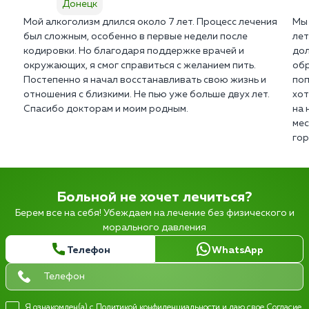
Донецк
Мой алкоголизм длился около 7 лет. Процесс лечения
Мы 
был сложным, особенно в первые недели после
лет
кодировки. Но благодаря поддержке врачей и
дол
окружающих, я смог справиться с желанием пить.
обр
Постепенно я начал восстанавливать свою жизнь и
поп
отношения с близкими. Не пью уже больше двух лет.
хот
Спасибо докторам и моим родным.
на 
мес
гор
Больной не хочет лечиться?
Берем все на себя! Убеждаем на лечение без физического и
морального давления
Телефон
WhatsApp
Я ознакомлен(а) с
Политикой конфиденциальности
и даю свое
Согласие