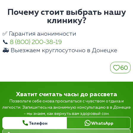
Почему стоит выбрать нашу
клинику?
✅ Гарантия анонимности
📞
8 (800) 200-38-19
🚑 Выезжаем круглосуточно в Донецке
60
Хватит считать часы до рассвета
Позвольте себе снова просыпаться с чувством отдыха и
легкости. Запишитесь на анонимную консультацию в в Донецке
- мы знаем, как вернуть вам здоровый сон.
Телефон
WhatsApp