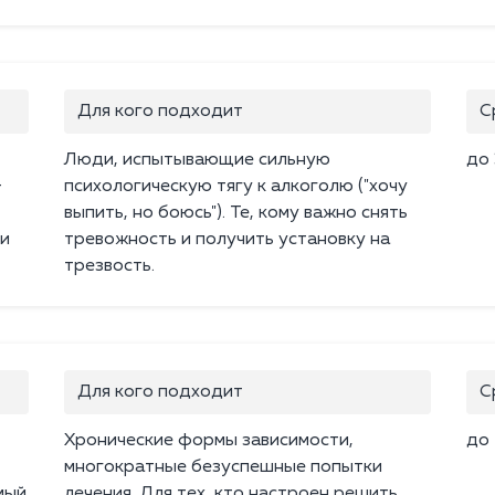
Для кого подходит
С
Люди, испытывающие сильную
до 
+
психологическую тягу к алкоголю ("хочу
выпить, но боюсь"). Те, кому важно снять
 и
тревожность и получить установку на
трезвость.
Для кого подходит
С
Хронические формы зависимости,
до 
многократные безуспешные попытки
мый
лечения. Для тех, кто настроен решить