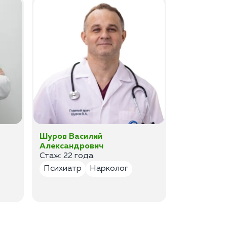
Шуров Василий
Шурова Ек
Александрович
Анатольев
Стаж: 22 года
Стаж:17 ле
Психиатр
Нарколог
Психиатр
Психотер