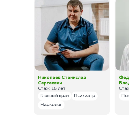
а
Николаев Станислав
Фед
Сергеевич
Вла
Стаж: 16 лет
Стаж
лог
Главный врач
Психиатр
Пс
Нарколог