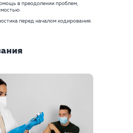
омощь в преодолении проблем,
имостью.
остика перед началом кодирования.
зания