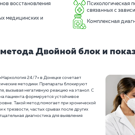
нов восстановления
Психологическая п
связанных с завис
ых медицинских и
Комплексная диагн
 метода Двойной блок и пока
«Наркология 24/7» в Донецке сочетает
тические методики. Препараты блокируют
я, вызывая негативную реакцию на этанол. С
на пациента формируется устойчивое
ровне. Такой метод помогает при хронической
 к трезвости, частых срывах после других
тщательная диагностика для выявления