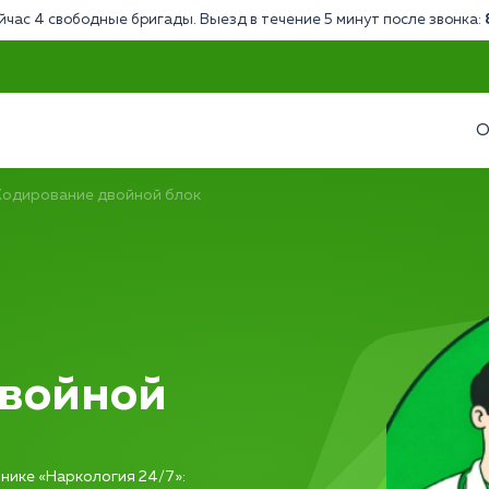
йчас 4 свободные бригады. Выезд в течение 5 минут после звонка:
О
Кодирование двойной блок
двойной
е
нике «Наркология 24/7»: