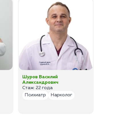
Шуров Василий
Шурова Ек
Александрович
Анатольев
Стаж: 22 года
Стаж:17 ле
Психиатр
Нарколог
Психиатр
Психотер