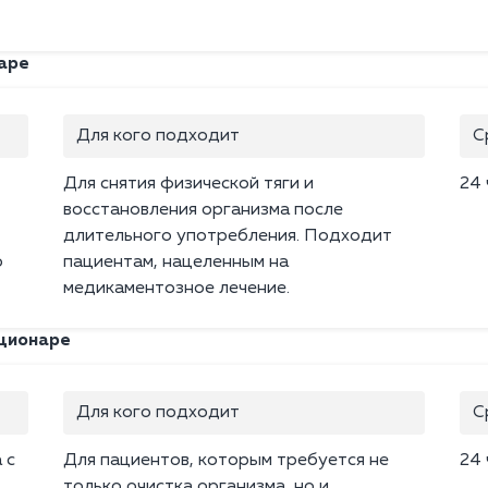
аре
Для кого подходит
С
Для снятия физической тяги и
24 
восстановления организма после
длительного употребления. Подходит
о
пациентам, нацеленным на
медикаментозное лечение.
ационаре
Для кого подходит
С
 с
Для пациентов, которым требуется не
24 
только очистка организма, но и