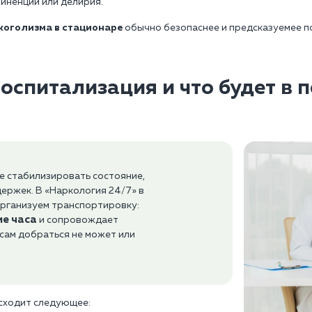
иненции или делирия.
коголизма в стационаре
обычно безопаснее и предсказуемее по
оспитализация и что будет в 
е стабилизировать состояние,
ержек. В «Наркология 24/7» в
рганизуем транспортировку:
ие часа
и сопровождает
 сам добраться не может или
сходит следующее: