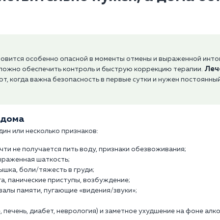
новится особенно опасной в моменты отмены и выраженной инто
Леч
 сложно обеспечить контроль и быструю коррекцию терапии.
, когда важна безопасность в первые сутки и нужен постоянный
 дома
один или несколько признаков:
ти не получается пить воду, признаки обезвоживания;
выраженная шаткость;
ышка, боли/тяжесть в груди;
га, панические приступы, возбуждение;
овалы памяти, пугающие «видения/звуки»;
 печень, диабет, неврология) и заметное ухудшение на фоне алко