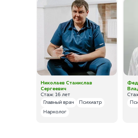
а
Николаев Станислав
Фед
Сергеевич
Вла
Стаж: 16 лет
Стаж
лог
Главный врач
Психиатр
Пс
Нарколог