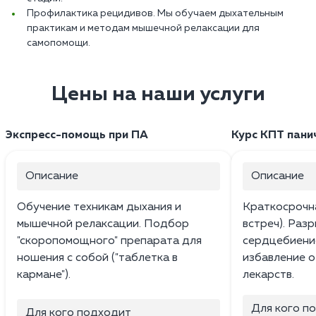
Профилактика рецидивов. Мы обучаем дыхательным
практикам и методам мышечной релаксации для
самопомощи.
Цены на наши услуги
Экспресс-помощь при ПА
Курс КПТ пани
Описание
Описание
Обучение техникам дыхания и
Краткосрочна
мышечной релаксации. Подбор
встреч). Раз
"скоропомощного" препарата для
сердцебиение
ношения с собой ("таблетка в
избавление о
кармане").
лекарств.
Для кого п
Для кого подходит