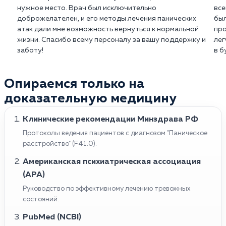
(Xanax XR) или клоназепам (Klonopin).
нужное место. Врач был исключительно
все
доброжелателен, и его методы лечения панических
был
Важно помнить, что лечение панических атак
атак дали мне возможность вернуться к нормальной
про
должно быть назначено и контролироваться
жизни. Спасибо всему персоналу за вашу поддержку и
лег
врачом.
заботу!
в б
Опираемся только на
доказательную медицину
Клинические рекомендации Минздрава РФ
Протоколы ведения пациентов с диагнозом "Паническое
расстройство" (F41.0).
Американская психиатрическая ассоциация
(APA)
Руководство по эффективному лечению тревожных
состояний.
PubMed (NCBI)