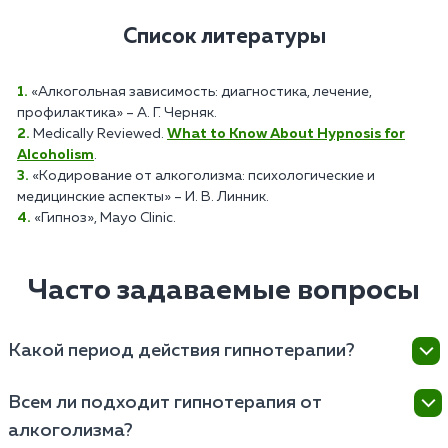
Список литературы
«Алкогольная зависимость: диагностика, лечение,
профилактика» – А. Г. Черняк.
Medically Reviewed.
What to Know About Hypnosis for
Alcoholism
.
«Кодирование от алкоголизма: психологические и
медицинские аспекты» – И. В. Линник.
«Гипноз», Mayo Clinic.
Часто задаваемые вопросы
Какой период действия гипнотерапии?
Эффекты от гипнотической кодировки могут
Всем ли подходит гипнотерапия от
различаться, но обычно она влияет на подсознание
алкоголизма?
на протяжении продолжительного времени.