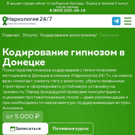
В вашем городе сейчас 4 свободные бригады. Выезд в течение 5 минут
после звонка:
8 (800) 200-38-19
Наркология 24/7
Наркологическая клиника
Главная
Услуги
Кодирование алкоголизма
Гипнозом
Кодирование гипнозом в
Донецке
Психотерапевтическое кодирование с гипнотическими
методиками в Донецке в клинике «Наркология 24/7»: на сеансе
врач помогает снизить тягу к алкоголю, убрать привычные
«триггеры» и сформировать устойчивую установку на
трезвость. Перед процедурой проводим консультацию и
оцениваем противопоказания, после — даём рекомендации и
при необходимости назначаем курс поддерживающих встреч.
Анонимно.
от 5 000 ₽
Записаться
Полезные курсы