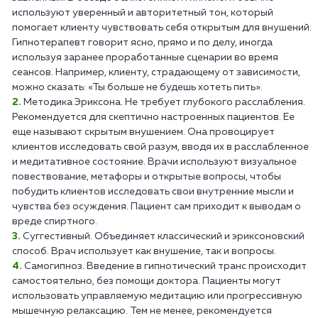
используют уверенный и авторитетный тон, который
помогает клиенту чувствовать себя открытым для внушений.
Гипнотерапевт говорит ясно, прямо и по делу, иногда
используя заранее проработанные сценарии во время
сеансов. Например, клиенту, страдающему от зависимости,
можно сказать: «Ты больше не будешь хотеть пить».
Методика Эриксона. Не требует глубокого расслабления.
Рекомендуется для скептично настроенных пациентов. Ее
еще называют скрытым внушением. Она провоцирует
клиентов исследовать свой разум, вводя их в расслабленное
и медитативное состояние. Врачи используют визуальное
повествование, метафоры и открытые вопросы, чтобы
побудить клиентов исследовать свои внутренние мысли и
чувства без осуждения. Пациент сам приходит к выводам о
вреде спиртного.
Суггестивный. Объединяет классический и эриксоновский
способ. Врач использует как внушение, так и вопросы.
Самогипноз. Введение в гипнотический транс происходит
самостоятельно, без помощи доктора. Пациенты могут
использовать управляемую медитацию или прогрессивную
мышечную релаксацию. Тем не менее, рекомендуется