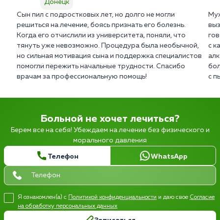
Донецк
Сын пил с подростковых лет, но долго не могли
Муж
решиться на лечение, боясь признать его болезнь.
выз
Когда его отчислили из университета, поняли, что
гов
тянуть уже невозможно. Процедура была необычной,
с к
но сильная мотивация сына и поддержка специалистов
алк
помогли пережить начальные трудности. Спасибо
бол
врачам за профессиональную помощь!
с п
Больной не хочет лечиться?
Берем все на себя! Убеждаем на лечение без физического и
морального давления
Телефон
WhatsApp
Я ознакомлен(а) с
Политикой конфиденциальности
и даю свое
Согласие
на обработку персональных данных