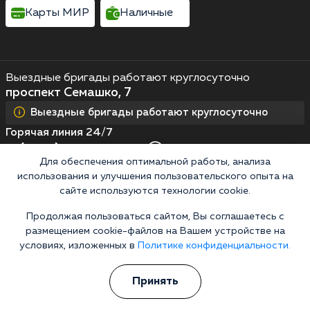
Карты МИР
Наличные
Выездные бригады работают круглосуточно
проспект Семашко, 7
Выездные бригады работают круглосуточно
Горячая линия 24/7
8 (800) 200-38-19
Для обеспечения оптимальной работы, анализа
Информационная служба
использования и улучшения пользовательского опыта на
сайте используются технологии cookie.
Перезвоните мне
Продолжая пользоваться сайтом, Вы соглашаетесь с
размещением cookie-файлов на Вашем устройстве на
условиях, изложенных в
Политике конфиденциальности.
Кодирование алкоголизма
Кодирование от алкоголя на дому
Принять
Зашиться от алкоголизма