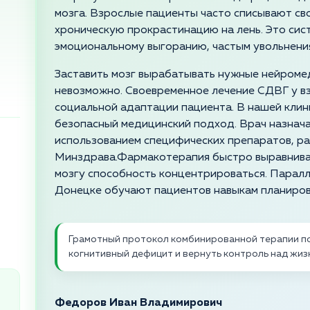
мозга. Взрослые пациенты часто списывают св
хроническую прокрастинацию на лень. Это сис
эмоциональному выгоранию, частым увольнени
Заставить мозг вырабатывать нужные нейроме
невозможно. Своевременное лечение СДВГ у в
социальной адаптации пациента. В нашей клин
безопасный медицинский подход. Врач назнач
использованием специфических препаратов, р
Минздрава.Фармакотерапия быстро выравнива
мозгу способность концентрироваться. Паралл
Донецке обучают пациентов навыкам планиров
Грамотный протокол комбинированной терапии п
когнитивный дефицит и вернуть контроль над жи
Федоров Иван Владимирович