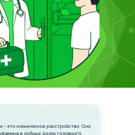
 - это клиническое расстройство. Оно
офамина в лобных долях головного