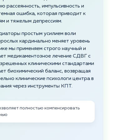
ою рассеянность, импульсивность и
темная ошибка, которая приводит к
ям и тяжелым депрессиям.
диаторы простым усилием воли
зрослых кардинально меняет уровень
ике мы применяем строго научный и
ает медикаментозное лечение СДВГ с
азрешенных клиническими стандартами
ет биохимический баланс, возвращая
ельно клинические психологи центра в
ания через инструменты КПТ.
озволяет полностью компенсировать
знью