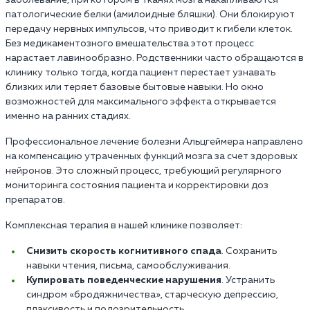
патологические белки (амилоидные бляшки). Они блокируют
передачу нервных импульсов, что приводит к гибели клеток.
Без медикаментозного вмешательства этот процесс
нарастает лавинообразно. Родственники часто обращаются в
клинику только тогда, когда пациент перестает узнавать
близких или теряет базовые бытовые навыки. Но окно
возможностей для максимального эффекта открывается
именно на ранних стадиях.
Профессиональное лечение болезни Альцгеймера направлено
на компенсацию утраченных функций мозга за счет здоровых
нейронов. Это сложный процесс, требующий регулярного
мониторинга состояния пациента и корректировки доз
препаратов.
Комплексная терапия в нашей клинике позволяет:
Снизить скорость когнитивного спада
. Сохранить
навыки чтения, письма, самообслуживания.
Купировать поведенческие нарушения
. Устранить
синдром «бродяжничества», старческую депрессию,
плаксивость и подозрительность.