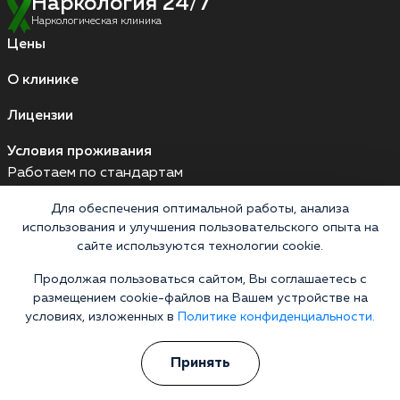
Наркология 24/7
Наркологическая клиника
Цены
О клинике
Лицензии
Условия проживания
Работаем по стандартам
Для обеспечения оптимальной работы, анализа
использования и улучшения пользовательского опыта на
Версия для слабовидящих
сайте используются технологии cookie.
Мы принимаем к оплате
Продолжая пользоваться сайтом, Вы соглашаетесь с
Карты МИР
Наличные
размещением cookie-файлов на Вашем устройстве на
условиях, изложенных в
Политике конфиденциальности.
Принять
Выездные бригады работают круглосуточно