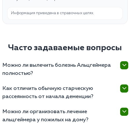
Информация приведена в справочных целях.
Часто задаваемые вопросы
Можно ли вылечить болезнь Альцгеймера
полностью?
Нет, на сегодняшний день заболевание считается
Как отличить обычную старческую
неизлечимым. Однако современная терапия
рассеянность от начала деменции?
способна значительно замедлить гибель нейронов,
сохранить способность к самообслуживанию и
Здоровый пожилой человек может забыть имя
улучшить качество жизни пациента на длительный
Можно ли организовать лечение
актера или куда положил очки, но вспомнит об этом
срок.
альцгеймера у пожилых на дому?
позже. При болезни Альцгеймера человек забывает
не детали, а сами события (например, что он
Да, основная поддерживающая терапия проходит в