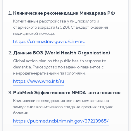
Клинические рекомендации Минздрава РФ
Когнитивные расстройства у лиц пожилого и
старческого возраста (2020). Стандарт оказания
медицинской помощи.
https://cr.minzdrav.gov.ru/clin-rec
Данные ВОЗ (World Health Organization)
Global action plan on the public health response to
dementia. Руководство по ведению пациентов с
нейродегенеративными патологиями.
https://www.who.int/ru
PubMed: Эффективность NMDA-антагонистов
Клинические исследования влияния мемантина на
замедление когнитивного спада на средних стадиях
болезни.
https://pubmed.ncbi.nlm.nih.gov/37213965/