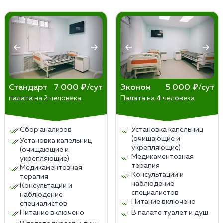
нарушением сна и усталостью. Заболевание имеет
некоторые формы заболевания плохо
более серьезные последствия для здоровья, может
поддаются терапии и требуют большего
привести к ухудшению физического и психического
времени для достижения значимых улучшений.
благополучия и повышает риск самоубийства.
Индивидуальные особенности пациента —
некоторым людям потребуется больше
времени, чтобы заметить улучшения в своем
состоянии.
Как правило, ощутимые результаты начинают
Стандарт
7 000 ₽/сут
Эконом
5 000 ₽/сут
палата на 2 человека
Палата на 4 человека
появляться в течение нескольких недель после
начала терапии. Однако, для полного
восстановления может потребоваться
Сбор анализов
Установка капельниц
продолжительное время — от нескольких
(очищающие и
Установка капельниц
месяцев до года и более.
укрепляющие)
(очищающие и
Медикаментозная
укрепляющие)
терапия
Медикаментозная
Консультации и
терапия
наблюдение
Консультации и
специалистов
наблюдение
Питание включено
специалистов
Питание включено
В палате туалет и душ