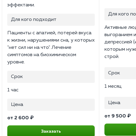
эффектами.
Для кого п
Для кого подходит
Активные люд
Пациенты с апатией, потерей вкуса
выгоранием 
к жизни, нарушениями сна, у которых
депрессией (
"нет сил ни на что". Лечение
которым нужн
симптомов на биохимическом
строй.
уровне.
Срок
Срок
1 месяц
1 час
Цена
Цена
от 9 500 ₽
от 2 600 ₽
Заказать