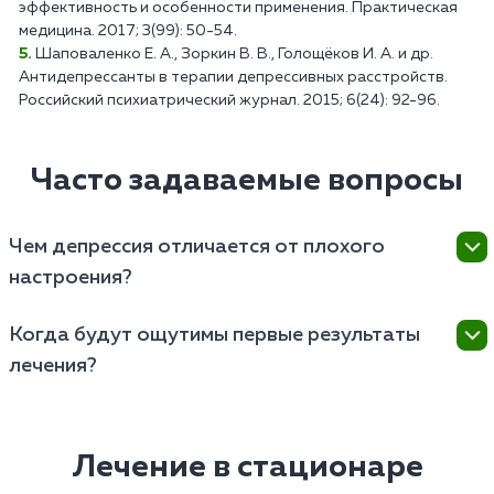
эффективность и особенности применения. Практическая
медицина. 2017; 3(99): 50-54.
Шаповаленко Е. А., Зоркин В. В., Голощёков И. А. и др.
Антидепрессанты в терапии депрессивных расстройств.
Российский психиатрический журнал. 2015; 6(24): 92-96.
Часто задаваемые вопросы
Чем депрессия отличается от плохого
настроения?
Депрессия характеризуется продолжительностью
Когда будут ощутимы первые результаты
симптомов (более двух недель), более интенсивным
лечения?
и устойчивым нарушением настроения. Она может
существенно затруднить выполнение привычных
Срок достижения первых результатов зависит от
задач, работу, социальное взаимодействие и
нескольких факторов.
личные отношения. Депрессия часто выражена
Лечение в стационаре
потерей аппетита или избыточным приемом пищи,
Тип и тяжесть депрессивного расстройства –