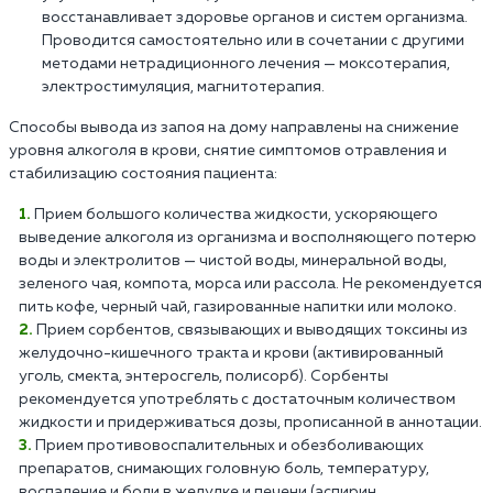
восстанавливает здоровье органов и систем организма.
Проводится самостоятельно или в сочетании с другими
методами нетрадиционного лечения — моксотерапия,
электростимуляция, магнитотерапия.
Способы вывода из запоя на дому направлены на снижение
уровня алкоголя в крови, снятие симптомов отравления и
стабилизацию состояния пациента:
Прием большого количества жидкости, ускоряющего
выведение алкоголя из организма и восполняющего потерю
воды и электролитов — чистой воды, минеральной воды,
зеленого чая, компота, морса или рассола. Не рекомендуется
пить кофе, черный чай, газированные напитки или молоко.
Прием сорбентов, связывающих и выводящих токсины из
желудочно-кишечного тракта и крови (активированный
уголь, смекта, энтеросгель, полисорб). Сорбенты
рекомендуется употреблять с достаточным количеством
жидкости и придерживаться дозы, прописанной в аннотации.
Прием противовоспалительных и обезболивающих
препаратов, снимающих головную боль, температуру,
воспаление и боли в желудке и печени (аспирин,