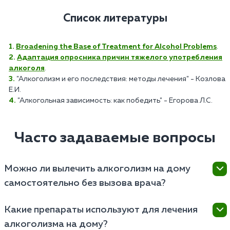
Список литературы
Broadening the Base of Treatment for Alcohol Problems
.
Адаптация опросника причин тяжелого употребления
алкоголя
.
"Алкоголизм и его последствия: методы лечения" - Козлова
Е.И.
"Алкогольная зависимость: как победить" - Егорова Л.С.
Часто задаваемые вопросы
Можно ли вылечить алкоголизм на дому
самостоятельно без вызова врача?
Полностью вылечить алкогольную зависимость
Какие препараты используют для лечения
самостоятельно крайне сложно и опасно, так как
алкоголизма на дому?
резкий отказ от спиртного без медикаментозной