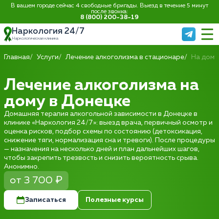
В вашем городе сейчас 4 свободные бригады. Выезд в течение 5 минут
после звонка:
8 (800) 200-38-19
Наркология 24/7
Наркологическая клиника
Главная
Услуги
Лечение алкоголизма в стационаре
На дому
Лечение алкоголизма на
дому в Донецке
Домашняя терапия алкогольной зависимости в Донецке в
клинике «Наркология 24/7»: выезд врача, первичный осмотр и
оценка рисков, подбор схемы по состоянию (детоксикация,
снижение тяги, нормализация сна и тревоги). После процедуры
— назначения на несколько дней и план дальнейших шагов,
чтобы закрепить трезвость и снизить вероятность срыва.
Анонимно.
от 3 700 ₽
Записаться
Полезные курсы