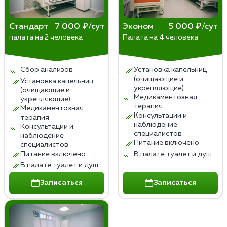
надевают только внутри квартиры, чтобы не
​Этап 1 (Детоксикация): 1–3 визита для
привлекать внимание соседей.
интенсивного очищения крови и нормализации
Стандарт
7 000 ₽/сут
Эконом
5 000 ₽/сут
​Документация: В документах часто не
палата на 2 человека
Палата на 4 человека
сна.
указывается конкретный диагноз
Этап 2 (Восстановление): Наблюдение за
«алкоголизм», используются нейтральные
приемом таблетированных препаратов (3–5
формулировки (например,
Сбор анализов
Установка капельниц
дней), врач может консультировать по
(очищающие и
«дезинтоксикационная терапия»).
Установка капельниц
телефону.
укрепляющие)
(очищающие и
Медикаментозная
Этап 3 (Кодирование): 1 финальный визит для
укрепляющие)
терапия
Медикаментозная
проведения процедуры (укол или
Консультации и
терапия
психотерапия) после стабилизации состояния.
наблюдение
Консультации и
специалистов
наблюдение
Питание включено
специалистов
Питание включено
В палате туалет и душ
В палате туалет и душ
Записаться
Записаться