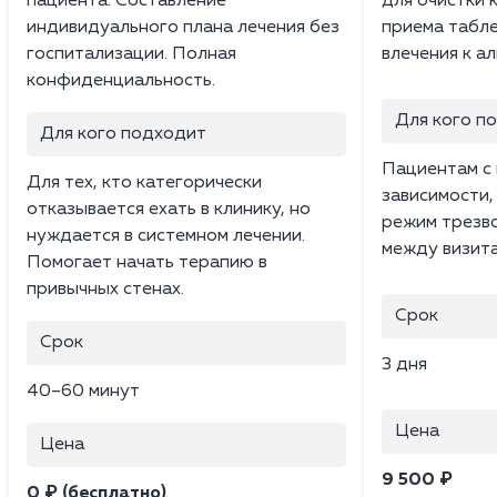
пациента. Составление
для очистки 
индивидуального плана лечения без
приема табле
госпитализации. Полная
влечения к а
конфиденциальность.
Для кого п
Для кого подходит
Пациентам с 
Для тех, кто категорически
зависимости
отказывается ехать в клинику, но
режим трезв
нуждается в системном лечении.
между визита
Помогает начать терапию в
привычных стенах.
Срок
Срок
3 дня
40–60 минут
Цена
Цена
9 500 ₽
0 ₽ (бесплатно)