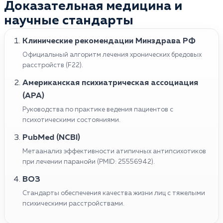
Доказательная медицина и
расстройства. В неконтролируемых случаях она
некоторые стратегии, такие как упражнения для
приводит к насильственному поведению или
научные стандарты
расслабления и медитация для снижения стресса,
самоповреждению. Болезнь может быть также
поддержка друзей и членов семьи для снижения
симптомом более серьезного психического
Клинические рекомендации Минздрава РФ
чувства изоляции, и избегание алкоголя и
заболевания, такого как шизофрения. При
Официальный алгоритм лечения хронических бредовых
наркотиков. Важно подчеркнуть, что обращение к
отсутствии лечения патология может постепенно
расстройств (F22).
медицинскому специалисту является ключевым
ухудшать качество жизни, затруднять работу,
шагом в лечении паранойи, даже при попытках
Американская психиатрическая ассоциация
отношения с друзьями и семьей, влиять на общее
справиться с симптомами дома.
(APA)
здоровье.
Руководства по практике ведения пациентов с
психотическими состояниями.
PubMed (NCBI)
Метаанализ эффективности атипичных антипсихотиков
при лечении паранойи (PMID: 25556942).
ВОЗ
Стандарты обеспечения качества жизни лиц с тяжелыми
психическими расстройствами.