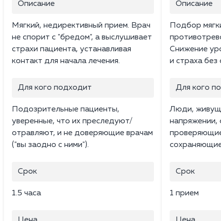
Описание
Описание
Мягкий, недирективный прием. Врач
Подбор мягк
не спорит с "бредом", а выслушивает
противотрев
страхи пациента, устанавливая
Снижение ур
контакт для начала лечения.
и страха без
Для кого подходит
Для кого п
Подозрительные пациенты,
Люди, живущ
уверенные, что их преследуют/
напряжении,
отравляют, и не доверяющие врачам
проверяющие 
("вы заодно с ними").
сохраняющие
Срок
Срок
1.5 часа
1 прием
Цена
Цена