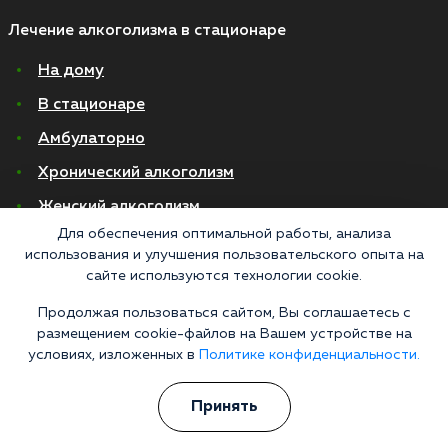
Лечение алкоголизма в стационаре
На дому
В стационаре
Амбулаторно
Хронический алкоголизм
Женский алкоголизм
Для обеспечения оптимальной работы, анализа
Пивной алкоголизм
использования и улучшения пользовательского опыта на
сайте используются технологии cookie.
© 2026 Все права защищены
Политика конфиденциальности
Продолжая пользоваться сайтом, Вы соглашаетесь с
Согласие на обработку персональных данных
размещением cookie-файлов на Вашем устройстве на
условиях, изложенных в
Политике конфиденциальности.
«Напоминаем, что сайт https://narkologiya24.clinic против распространения,
продажи и приема психоактивных веществ. Незаконное производство,
Принять
пропаганда и сбыт наркотических средств или их аналогов карается в
соответствии с законом 228.1 УКРФ и КоАП РФ Статья 6.13. Материалы,
размещенные на данном сайте, носят информационный характер и