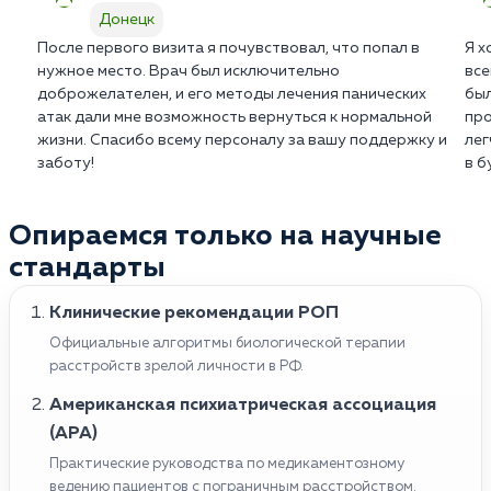
Донецк
После первого визита я почувствовал, что попал в
Я х
нужное место. Врач был исключительно
все
доброжелателен, и его методы лечения панических
был
атак дали мне возможность вернуться к нормальной
про
жизни. Спасибо всему персоналу за вашу поддержку и
лег
заботу!
в б
Опираемся только на научные
стандарты
Клинические рекомендации РОП
Официальные алгоритмы биологической терапии
расстройств зрелой личности в РФ.
Американская психиатрическая ассоциация
(APA)
Практические руководства по медикаментозному
ведению пациентов с пограничным расстройством.