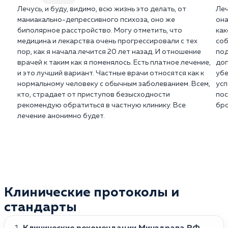
Лечусь, и буду, видимо, всю жизнь это делать, от
Леч
маниакально-депрессивного психоза, оно же
она
биполярное расстройство. Могу отметить, что
как
медицина и лекарства очень прогрессировали с тех
соб
пор, как я начала лечится 20 лет назад. И отношение
под
врачей к таким как я поменялось. Есть платное лечение,
доп
и это лучший вариант. Частные врачи относятся как к
убе
нормальному человеку с обычным заболеванием. Всем,
усп
кто, страдает от приступов безысходности
пос
рекомендую обратиться в частную клинику. Все
бро
лечение анонимно будет.
Клинические протоколы и
стандарты