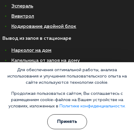
Эспераль
Вивитрол
Кодирование двойной блок
Вывод из запоя в стационаре
Нарколог на дом
Капельница от запоя на дому
Для обеспечения оптимальной работы, анализа
Капельница от запоя в стационаре
использования и улучшения пользовательского опыта на
Капельница от похмелья
сайте используются технологии cookie.
Детоксикация
Продолжая пользоваться сайтом, Вы соглашаетесь с
размещением cookie-файлов на Вашем устройстве на
Экстренное вытрезвление
условиях, изложенных в
Политике конфиденциальности.
Лечение алкоголизма в стационаре
Принять
На дому