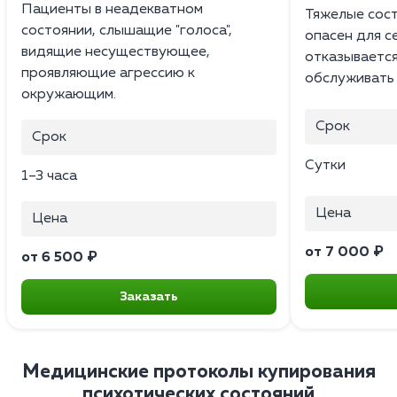
Пациенты в неадекватном
Тяжелые сост
состоянии, слышащие "голоса",
опасен для с
видящие несуществующее,
отказывается
проявляющие агрессию к
обслуживать 
окружающим.
Срок
Срок
Сутки
1–3 часа
Цена
Цена
от 7 000 ₽
от 6 500 ₽
Заказать
Медицинские протоколы купирования
психотических состояний