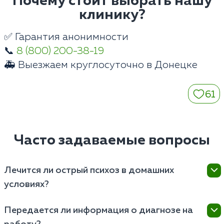
Почему стоит выбрать нашу
клинику?
✅ Гарантия анонимности
📞
8 (800) 200-38-19
🚑 Выезжаем круглосуточно в Донецке
61
Часто задаваемые вопросы
Лечится ли острый психоз в домашних
условиях?
Нет. Купирование продуктивной симптоматики
Передается ли информация о диагнозе на
требует жесткого врачебного контроля. Острое