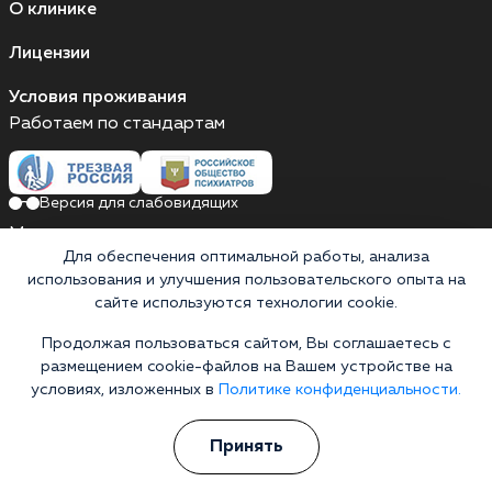
О клинике
Лицензии
Условия проживания
Работаем по стандартам
Версия для слабовидящих
Мы принимаем к оплате
Для обеспечения оптимальной работы, анализа
Карты МИР
Наличные
использования и улучшения пользовательского опыта на
сайте используются технологии cookie.
Продолжая пользоваться сайтом, Вы соглашаетесь с
размещением cookie-файлов на Вашем устройстве на
Выездные бригады работают круглосуточно
условиях, изложенных в
Политике конфиденциальности.
проспект Семашко, 7
Выездные бригады работают круглосуточно
Принять
Горячая линия 24/7