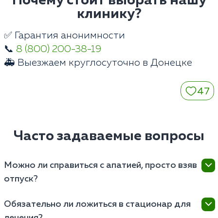
Почему стоит выбрать нашу
клинику?
✅ Гарантия анонимности
📞
8 (800) 200-38-19
🚑 Выезжаем круглосуточно в Донецке
47
Часто задаваемые вопросы
Можно ли справиться с апатией, просто взяв
отпуск?
Если состояние вызвано обычным переутомлением,
Обязательно ли ложиться в стационар для
качественный отдых действительно поможет. Но
лечения?