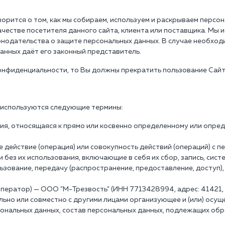
орится о том, как мы собираем, используем и раскрываем перс
ачестве посетителя данного сайта, клиента или поставщика. Мы
онодательства о защите персональных данных. В случае необхо
анных даёт его законный представитель.
конфиденциальности, то Вы должны прекратить пользование Сайт
 используются следующие термины:
я, относящаяся к прямо или косвенно определенному или опред
действие (операция) или совокупность действий (операций) с 
без их использования, включающие в себя их сбор, запись, сист
льзование, передачу (распространение, предоставление, доступ)
ератор) — ООО "М-Трезвость" (ИНН 7713428994, адрес: 41421, Мо
льно или совместно с другими лицами организующее и (или) осу
нальных данных, состав персональных данных, подлежащих обра