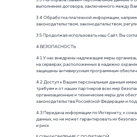
3.3 Мы обрабатываем персональные данные о Ва
выполнения договора, заключенного между Ва
3.4 Обработка платежной информации, например
законодательством, законодательством, регули
3.5 Продолжая использовать наш Сайт, Вы согл
4.БЕЗОПАСНОСТЬ
4.1 У нас внедрены надлежащие меры организа
на серверах, расположенных в надежно охраня
защищены антивирусным программным обеспече
4.2 Доступ к Вашим персональным данным имею
требуем и от наших партнеров всех мер безоп
организационные и технические меры для обес
законодательства Российской Федерации и под
4.3 Передача информации по Интернету, к сожа
данных, но не может гарантировать их безопасн
и риск.