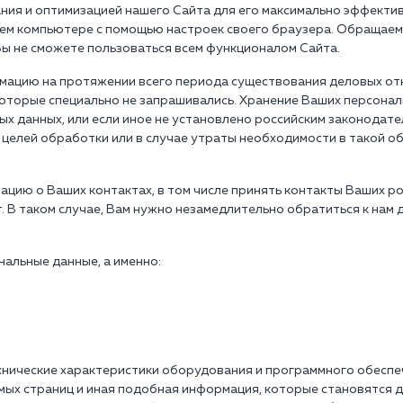
ния и оптимизацией нашего Сайта для его максимально эффектив
ем компьютере с помощью настроек своего браузера. Обращаем В
 Вы не сможете пользоваться всем функционалом Сайта.
мацию на протяжении всего периода существования деловых о
оторые специально не запрашивались. Хранение Ваших персонал
ых данных, или если иное не установлено российским законода
елей обработки или в случае утраты необходимости в такой об
ию о Ваших контактах, в том числе принять контакты Ваших родн
. В таком случае, Вам нужно незамедлительно обратиться к нам
альные данные, а именно:
хнические характеристики оборудования и программного обеспеч
емых страниц и иная подобная информация, которые становятся