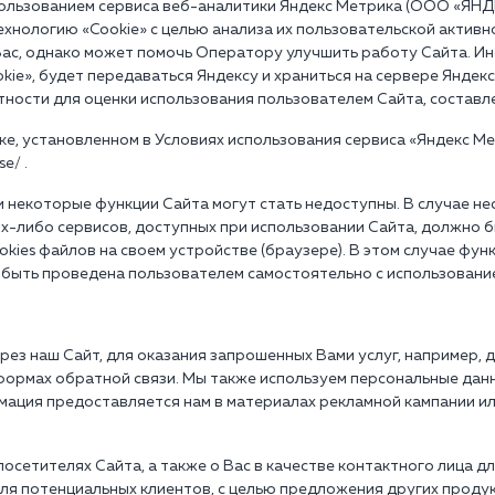
ользованием сервиса веб-аналитики Яндекс Метрика (ООО «ЯНДЕКС»
технологию «Cookie» с целью анализа их пользовательской актив
ас, однако может помочь Оператору улучшить работу Сайта. И
ie», будет передаваться Яндексу и храниться на сервере Яндекс
ности для оценки использования пользователем Сайта, составле
е, установленном в Условиях использования сервиса «Яндекс Ме
e/ .
 некоторые функции Сайта могут стать недоступны. В случае не
их-либо сервисов, доступных при использовании Сайта, должно
ies файлов на своем устройстве (браузере). В этом случае фун
т быть проведена пользователем самостоятельно с использовани
ез наш Сайт, для оказания запрошенных Вами услуг, например, 
 формах обратной связи. Мы также используем персональные дан
рмация предоставляется нам в материалах рекламной кампании и
осетителях Сайта, а также о Вас в качестве контактного лица д
ля потенциальных клиентов, с целью предложения других продук