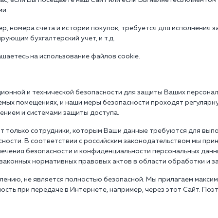
с, если Вы посещаете наш Сайт или если Вы являетесь клиентом
ми.
, номера счета и истории покупок, требуется для исполнения з
рующим бухгалтерский учет, и т.д.
ашаетесь на использование файлов cookie.
ционной и технической безопасности для защиты Ваших персона
емых помещениях, и наши меры безопасности проходят регулярн
нием и системами защиты доступа.
т только сотрудники, которым Ваши данные требуются для вып
асности. В соответствии с российским законодательством мы пр
печения безопасности и конфиденциальности персональных данн
законных нормативных правовых актов в области обработки и з
лению, не является полностью безопасной. Мы прилагаем макси
ость при передаче в Интернете, например, через этот Сайт. Поэ