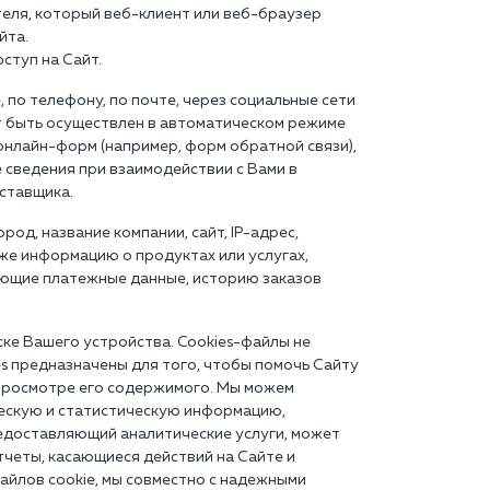
еля, который веб-клиент или веб-браузер
йта.
ступ на Сайт.
 по телефону, по почте, через социальные сети
т быть осуществлен в автоматическом режиме
онлайн-форм (например, форм обратной связи),
 сведения при взаимодействии с Вами в
оставщика.
од, название компании, сайт, IP-адрес,
кже информацию о продуктах или услугах,
ующие платежные данные, историю заказов
ске Вашего устройства. Cookies-файлы не
es предназначены для того, чтобы помочь Сайту
 просмотре его содержимого. Мы можем
ческую и статистическую информацию,
едоставляющий аналитические услуги, может
тчеты, касающиеся действий на Сайте и
айлов cookie, мы совместно с надежными