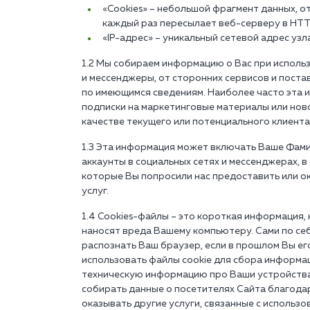
«Cookies» – небольшой фрагмент данных, 
каждый раз пересылает веб-серверу в HTT
«IP-адрес» – уникальный сетевой адрес узл
1.2 Мы собираем информацию о Вас при использ
и мессенджеры, от сторонних сервисов и пост
по имеющимся сведениям. Наиболее часто эта 
подписки на маркетинговые материалы или ново
качестве текущего или потенциального клиента
1.3 Эта информация может включать Ваше Фамил
аккаунты в социальных сетях и мессенджерах, в
которые Вы попросили нас предоставить или о
услуг.
1.4 Cookies-файлы – это короткая информация,
наносят вреда Вашему компьютеру. Сами по себ
распознать Ваш браузер, если в прошлом Вы е
использовать файлы cookie для сбора информа
техническую информацию про Ваши устройства,
собирать данные о посетителях Сайта благодар
оказывать другие услуги, связанные с использ