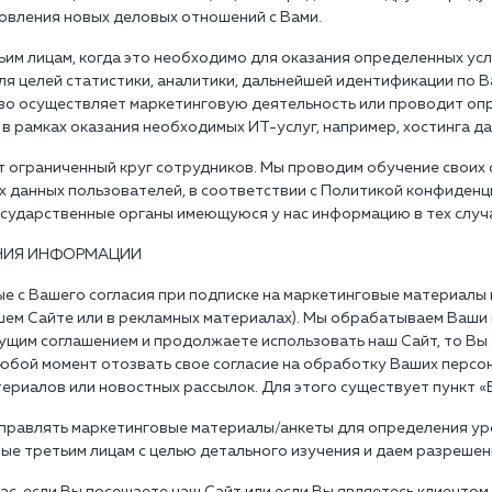
овления новых деловых отношений с Вами.
им лицам, когда это необходимо для оказания определенных ус
 целей статистики, аналитики, дальнейшей идентификации по В
ство осуществляет маркетинговую деятельность или проводит оп
в рамках оказания необходимых ИТ-услуг, например, хостинга да
т ограниченный круг сотрудников. Мы проводим обучение своих
данных пользователей, в соответствии с Политикой конфиденц
сударственные органы имеющуюся у нас информацию в тех случа
НИЯ ИНФОРМАЦИИ
 с Вашего согласия при подписке на маркетинговые материалы и
ем Сайте или в рекламных материалах). Мы обрабатываем Ваши
кущим соглашением и продолжаете использовать наш Сайт, то Вы
юбой момент отозвать свое согласие на обработку Ваших персо
ериалов или новостных рассылок. Для этого существует пункт «
тправлять маркетинговые материалы/анкеты для определения у
ые третьим лицам с целью детального изучения и даем разрешен