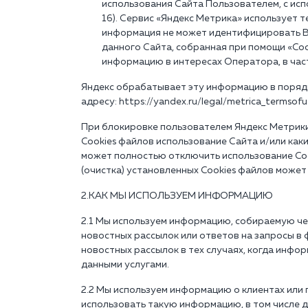
использования Сайта Пользователем, с исп
16). Сервис «Яндекс Метрика» использует 
информация не может идентифицировать В
данного Сайта, собранная при помощи «Cook
информацию в интересах Оператора, в част
Яндекс обрабатывает эту информацию в порядк
адресу: https://yandex.ru/legal/metrica_termsofus
При блокировке пользователем Яндекс Метрики
Cookies файлов использование Сайта и/или как
может полностью отключить использование Cook
(очистка) установленных Cookies файлов може
2.КАК МЫ ИСПОЛЬЗУЕМ ИНФОРМАЦИЮ
2.1 Мы используем информацию, собираемую чер
новостных рассылок или ответов на запросы в
новостных рассылок в тех случаях, когда инфо
данными услугами.
2.2 Мы используем информацию о клиентах или п
использовать такую информацию, в том числе д