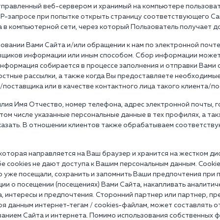
отправленный веб-сервером и хранимый на компьютере пользоват
P-запросе при попытке открыть страницу соответствующего Са
а в компьютерной сети, через который Пользователь получает до
овании Вами Сайта и/или обращении к нам по электронной почте,
авщиков информации или иным способом. Сбор информации може
информация собирается в процессе заполнения и отправки Вами 
стные рассылки, а также когда Вы предоставляете необходимые
/поставщика или в качестве контактного лица такого клиента/п
ия Имя Отчество, номер телефона, адрес электронной почты, гор
 том числе указанные персональные данные в тех профилях, а та
казать. В отношении клиентов также обрабатываем соответств
 которая направляется на Ваш браузер и хранится на жестком ди
е cookies не дают доступа к Вашим персональным данным. Cooki
го уже посещали, сохранить и запомнить Ваши предпочтения при
ции о посещении (посещениях) Вами Сайта, накапливать аналити
 интересы и предпочтения. Сторонний партнер или партнер, пр
я данным интернет-тегам / cookies-файлам, может составлять о
ованием Сайта и интернета. Помимо использования собственных ф