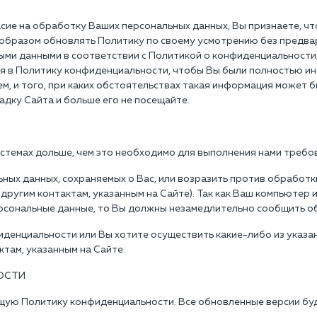
ласие на обработку Ваших персональных данных, Вы признаете, ч
 образом обновлять Политику по своему усмотрению без предвар
ыми данными в соответствии с Политикой о конфиденциальности,
я в Политику конфиденциальности, чтобы Вы были полностью и
ем, и того, при каких обстоятельствах такая информация может б
адку Сайта и больше его не посещайте.
истемах дольше, чем это необходимо для выполнения нами требов
ьных данных, сохраняемых о Вас, или возразить против обработк
 другим контактам, указанным на Сайте). Так как Ваш компьютер
персональные данные, то Вы должны незамедлительно сообщить об
фиденциальности или Вы хотите осуществить какие-либо из указа
ктам, указанным на Сайте.
ОСТИ
щую Политику конфиденциальности. Все обновленные версии буд