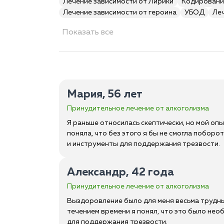
Лечение зависимости от Лирики
Кодировани
Лечение зависимости от героина
УБОД
Ле
Показать все
Мария, 56 лет
Принудительное лечение от алкоголизма
Я раньше относилась скептически, но мой оп
поняла, что без этого я бы не смогла побор
и инструменты для поддержания трезвости.
Александр, 42 года
Принудительное лечение от алкоголизма
Выздоровление было для меня весьма трудным
течением времени я понял, что это было нео
для поддержания трезвости.