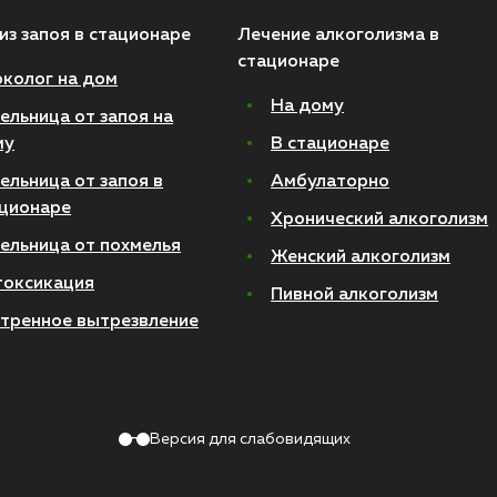
из запоя в стационаре
Лечение алкоголизма в
стационаре
колог на дом
На дому
ельница от запоя на
му
В стационаре
ельница от запоя в
Амбулаторно
ционаре
Хронический алкоголизм
ельница от похмелья
Женский алкоголизм
токсикация
Пивной алкоголизм
тренное вытрезвление
Версия для слабовидящих