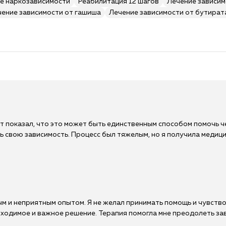
е наркозависимости
Реабилитация 12 шагов
Лечение зависим
чение зависимости от гашиша
Лечение зависимости от бутират
ыт показал, что это может быть единственным способом помочь ч
оть свою зависимость. Процесс был тяжелым, но я получила мед
 и неприятным опытом. Я не желал принимать помощь и чувствов
бходимое и важное решение. Терапия помогла мне преодолеть за