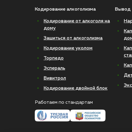
Кодирование алкоголизма
Вывод 
Кодирование от алкоголя на
Нар
дому
Кап
Зашиться от алкоголизма
до
Кодирование уколом
Кап
ста
Торпедо
Кап
Эспераль
Де
Вивитрол
Экс
Кодирование двойной блок
Работаем по стандартам