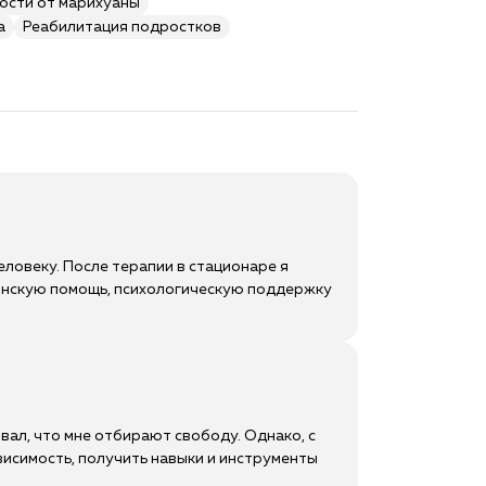
ости от марихуаны
а
Реабилитация подростков
еловеку. После терапии в стационаре я
ицинскую помощь, психологическую поддержку
ал, что мне отбирают свободу. Однако, с
висимость, получить навыки и инструменты