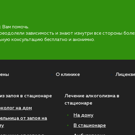
к Вам помочь.
реодолели зависимость и знают изнутри все стороны боле
ьную консультацию бесплатно и анонимно.
ены
О клинике
Лицензи
из запоя в стационаре
Лечение алкоголизма в
стационаре
колог на дом
На дому
ельница от запоя на
му
В стационаре