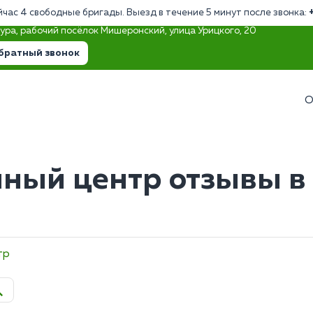
йчас 4 свободные бригады. Выезд в течение 5 минут после звонка:
тура, рабочий посёлок Мишеронский, улица Урицкого, 20
братный звонок
О
ный центр отзывы в 
тр