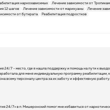
абилитация наркозависимых
Лечение зависимости от Тропика
ия 12 шагов
Лечение зависимости от марихуаны
Лечение зави
висимости от бутирата
Реабилитация подростков
я 24/7 - место, где я нашла поддержку и помощь на пути к выз
работала для меня индивидуальную программу реабилитации, к
рна всему персоналу центра за их заботу и эффективную работу.
ия 24/7» в п. Мишеронский помог мне избавиться от наркотическ