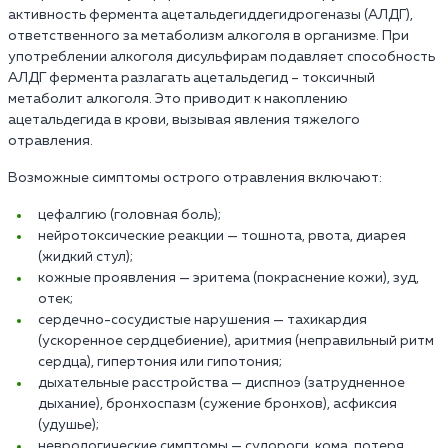
активность фермента ацетальдегиддегидрогеназы (АЛДГ),
ответственного за метаболизм алкоголя в организме. При
употреблении алкоголя дисульфирам подавляет способность
АЛДГ фермента разлагать ацетальдегид – токсичный
метаболит алкоголя. Это приводит к накоплению
ацетальдегида в крови, вызывая явления тяжелого
отравления.
Возможные симптомы острого отравления включают:
цефалгию (головная боль);
нейротоксические реакции — тошнота, рвота, диарея
(жидкий стул);
кожные проявления — эритема (покраснение кожи), зуд,
отек;
сердечно-сосудистые нарушения — тахикардия
(ускоренное сердцебиение), аритмия (неправильный ритм
сердца), гипертония или гипотония;
дыхательные расстройства — диспноэ (затрудненное
дыхание), бронхоспазм (сужение бронхов), асфиксия
(удушье);
неврологические симптомы — судороги, кома, потеря