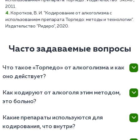
2011.
Коротков, В. И. "Кодирование от алкоголизма с
использованием препарата Торпедо: методы и технологии".
Издательство "Ридеро", 2020.
Часто задаваемые вопросы
Что такое «Торпедо» от алкоголизма и как
оно действует?
Торпедо — это метод запретительной терапии, при
Как кодируют от алкоголя этим методом,
котором под кожу вшивается капсула или гель с
это больно?
дисульфирамом, блокирующим ферменты печени и
вызывающим острую непереносимость спиртного
Процедура проводится стерильно под местной
вместо опьянения.
Какие препараты используются для
анестезией, врач делает микронадрез в области
кодирования, что внутри?
лопатки или ягодицы, вводит препарат глубоко в
мышцу и накладывает шов, поэтому пациент
Основным действующим веществом классической