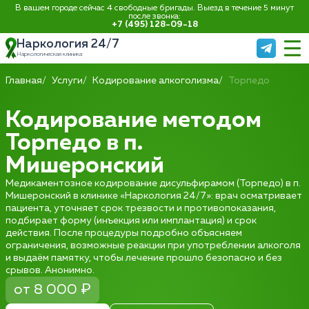
В вашем городе сейчас 4 свободные бригады. Выезд в течение 5 минут
после звонка:
+7 (495) 128-09-18
Наркология 24/7
Наркологическая клиника
Главная
Услуги
Кодирование алкоголизма
Торпедо
Кодирование методом
Торпедо в п.
Мишеронский
Медикаментозное кодирование дисульфирамом (Торпедо) в п.
Мишеронский в клинике «Наркология 24/7»: врач осматривает
пациента, уточняет срок трезвости и противопоказания,
подбирает форму (инъекция или имплантация) и срок
действия. После процедуры подробно объясняем
ограничения, возможные реакции при употреблении алкоголя
и выдаём памятку, чтобы лечение прошло безопасно и без
срывов. Анонимно.
от 8 000 ₽