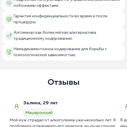
побочными эффектами.
Гарантия конфиденциальности во время и после
процедуры.
Алгоминал как более мягкая альтернатива
традиционному кодированию.
Немедикаментозное кодирование для борьбы с
психологической зависимостью.
Отзывы
Залина, 29 лет
Мишеронский
Мой муж страдал от алкоголизма уже несколько лет. Я
Я д
пробовала уговаривать его лечиться, но он не слушал.
нич