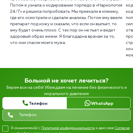
Потом я узнала о кодировании торпедо в «Наркология
код
24/7» и решила попробовать. Мы приехали в клинику,
код
где его осмотрели и сделали анализы. Потом ему ввели
поп
препарат под кожу и сказали, что если он выпьет, то
сил
ему будет очень плохо. С тех пор он не пьет и ведет
отв
здоровый образ жизни. Я благодарна врачам за то,
про
что они спасли моего мужа.
стр
хоч
мое
Больной не хочет лечиться?
Берем все на себя! Убеждаем на лечение без физического и
морального давления
Телефон
WhatsApp
Я ознакомлен(а) с
Политикой конфиденциальности
и даю свое
Согласие