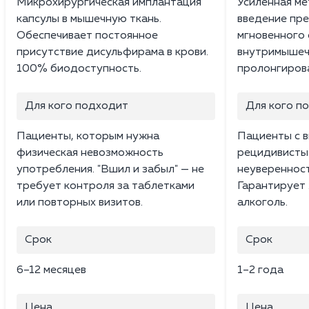
Микрохирургическая имплантация
Усиленная ме
капсулы в мышечную ткань.
введение пр
Обеспечивает постоянное
мгновенного 
присутствие дисульфирама в крови.
внутримышечн
100% биодоступность.
пролонгирова
Для кого подходит
Для кого п
Пациенты, которым нужна
Пациенты с в
физическая невозможность
рецидивисты 
употребления. "Вшил и забыл" — не
неуверенност
требует контроля за таблетками
Гарантирует
или повторных визитов.
алкоголь.
Срок
Срок
6–12 месяцев
1–2 года
Цена
Цена