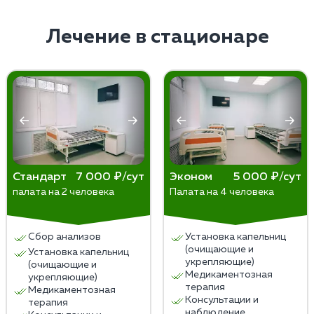
рвотой, скачками давления, чувством удушья и
обычно это период от 6 месяцев до 3 или 5 лет, но
паникой, что в тяжелых случаях требует вызова
врачи рекомендуют начинать с 1 года, так как это
Лечение в стационаре
реанимации.
оптимальное время для формирования привычки
жить трезво.
Стандарт
7 000 ₽/сут
Эконом
5 000 ₽/сут
палата на 2 человека
Палата на 4 человека
Сбор анализов
Установка капельниц
(очищающие и
Установка капельниц
укрепляющие)
(очищающие и
Медикаментозная
укрепляющие)
терапия
Медикаментозная
Консультации и
терапия
наблюдение