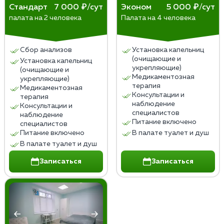
наркозависимость.
снижению способности к адекватному общению и
Стандарт
7 000 ₽/сут
Эконом
5 000 ₽/сут
Хотя считается, что наркомания, как алкоголизм, —
адаптации в обществе.
палата на 2 человека
Палата на 4 человека
Мы предлагаем услугу интервенции — нарколог и
хроническая болезнь, можно выйти в пожизненную
психиатр объяснят больному необходимость
ремиссию.
лечения. Они провели десяток таких разговоров и
Сбор анализов
Установка капельниц
знают, как убедить человека.
(очищающие и
Установка капельниц
укрепляющие)
(очищающие и
Медикаментозная
укрепляющие)
терапия
Медикаментозная
Консультации и
терапия
наблюдение
Консультации и
специалистов
наблюдение
Питание включено
специалистов
Питание включено
В палате туалет и душ
В палате туалет и душ
Записаться
Записаться