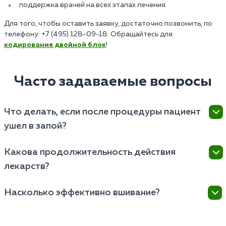
поддержка врачей на всех этапах лечения.
Для того, чтобы оставить заявку, достаточно позвонить, по
телефону: +7 (495) 128-09-18. Обращайтесь для
кодирования двойной блок
!
Часто задаваемые вопросы
Что делать, если после процедуры пациент
ушел в запой?
Важно срочно обратиться за медицинской
Какова продолжительность действия
помощью. Запой после кодирования опасен для
лекарств?
здоровья пациента, и самостоятельные попытки
справиться с ним лишь усугубят ситуацию. Врач
Продолжительность действия «Эспераль» зависит
проведет экспресс-оценку состояния больного,
Насколько эффективно вшивание?
от физиологии пациента, дозировки препарата и
предоставит необходимую медицинскую помощь, и
характеристик алкогольной зависимости. Обычно
Эффективность зависит от ряда факторов. У
при необходимости, сменит стратегию лечения.
эффект от дисульфирама длится от нескольких
некоторых пациентов вшивание сдерживает