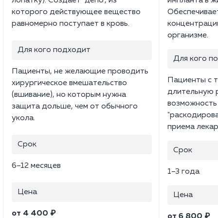
лопатку). Создает "депо", из
импланта в ж
которого действующее вещество
Обеспечивае
равномерно поступает в кровь.
концентраци
организме.
Для кого подходит
Для кого п
Пациенты, не желающие проводить
Пациенты с 
хирургическое вмешательство
длительную 
(вшивание), но которым нужна
возможность
защита дольше, чем от обычного
"раскодирова
укола.
приема лекар
Срок
Срок
6–12 месяцев
1–3 года
Цена
Цена
от 4 400 ₽
от 6 800 ₽