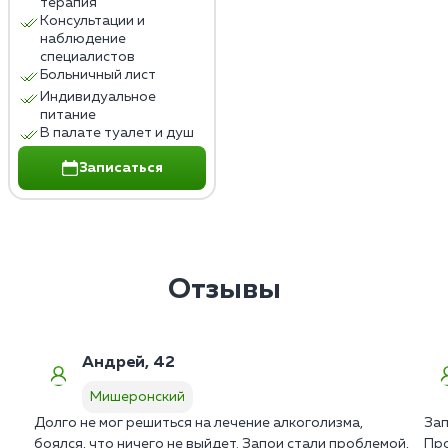
терапия
Консультации и
наблюдение
специалистов
Больничный лист
Индивидуальное
питание
В палате туалет и душ
Записаться
Отзывы
Андрей, 42
Мишеронский
Долго не мог решиться на лечение алкоголизма,
Зап
боялся, что ничего не выйдет. Запои стали проблемой,
Про