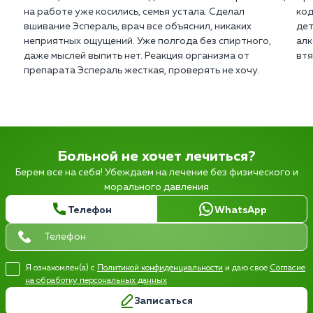
на работе уже косились, семья устала. Сделал
код
вшивание Эспераль, врач все объяснил, никаких
дет
неприятных ощущений. Уже полгода без спиртного,
алк
даже мыслей выпить нет. Реакция организма от
втя
препарата Эспераль жесткая, проверять не хочу.
Больной не хочет лечиться?
Берем все на себя! Убеждаем на лечение без физического и
морального давления
Телефон
WhatsApp
Я ознакомлен(а) с
Политикой конфиденциальности
и даю свое
Согласие
на обработку персональных данных
Записаться