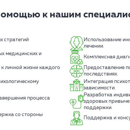
помощью к нашим специалис
х стратегий
Использование инн
лечении.
ых медицинских и
Комплексная диагн
 к личной жизни каждого
Предоставление п
последствиях.
сихологическому
Интеграция психот
зависимости.
Разработка индив
авершения процесса
здоровых привычек
поддержки.
ержка со стороны
Поддержка и консу