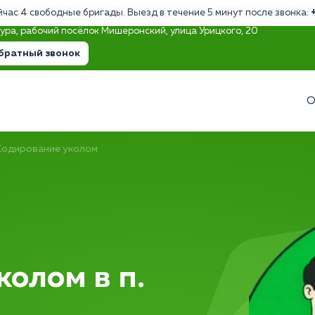
йчас 4 свободные бригады. Выезд в течение 5 минут после звонка:
тура, рабочий посёлок Мишеронский, улица Урицкого, 20
братный звонок
О
Кодирование уколом
олом в п.