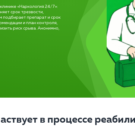
клинике «Наркология 24/7»:
няет срок трезвости,
м подбирает препарат и срок
омендации и план контроля,
изить риск срыва. Анонимно,
частвует в процессе реабил