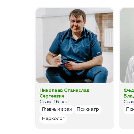
а
Николаев Станислав
Фед
Сергеевич
Вла
Стаж: 16 лет
Стаж
лог
Главный врач
Психиатр
Пс
Нарколог