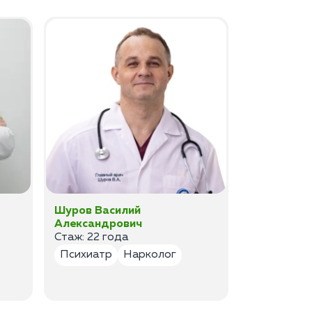
Шуров Василий
Шурова Ек
Александрович
Анатольев
Стаж: 22 года
Стаж:17 ле
Психиатр
Нарколог
Психиатр
Психотер