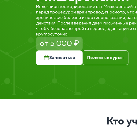
Инъекционное кодирование в п. Мишеронский в 
перед процедурой врач проводит осмотр, уточ
хронические болезни и противопоказания, зате
действия. После введения даём письменные рек
чтобы безопасно пройти период адаптации и сн
круглосуточно.
от 5 000 ₽
Записаться
Полезные курсы
Кто у