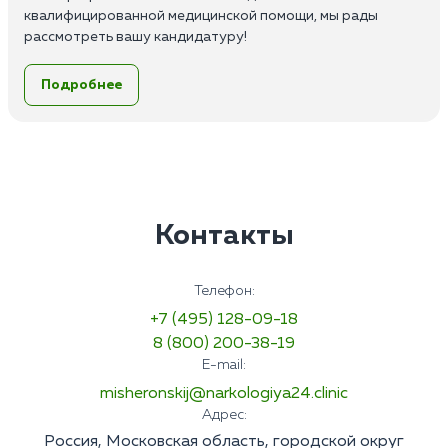
квалифицированной медицинской помощи, мы рады
рассмотреть вашу кандидатуру!
Обязанности:
Подробнее
Выезд на дом, первичное обследование пациентов;
Назначение и ведение лечения;
Консультативная помощь;
Мотивация и сопровождение пациента в стационар;
Заполнение медицинской документации и ведение
истории болезни.
Требования:
Контакты
Высшее или среднее медицинское образование по
специальности;
Опыт работы от 1 до 3 лет;
Телефон:
Наличие сертификата по психиатрии или наркологии;
+7 (495) 128-09-18
Знание основ психиатрии и наркологии, а также
8 (800) 200-38-19
основных методов инструментальной и лабораторной
E-mail:
диагностики;
Умение работать в команде;
misheronskij@narkologiya24.clinic
Ответственность;
Адрес:
Пунктуальность и высокая
Россия, Московская область, городской округ