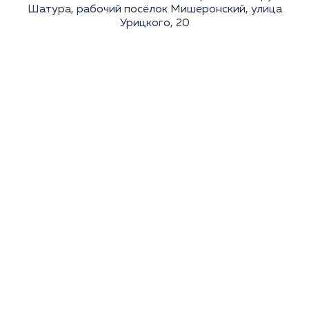
клиентоориентированность;
Шатура, рабочий посёлок Мишеронский, улица
Навык внутривенных инъекций.
Урицкого, 20
Условия:
Зарплата от 150 000 ₽;
Возможность профессионального развития и
применения современных методик в практике;
Комфортные условия труда и дружный коллектив;
Работа по договору;
Гибкий график работы.