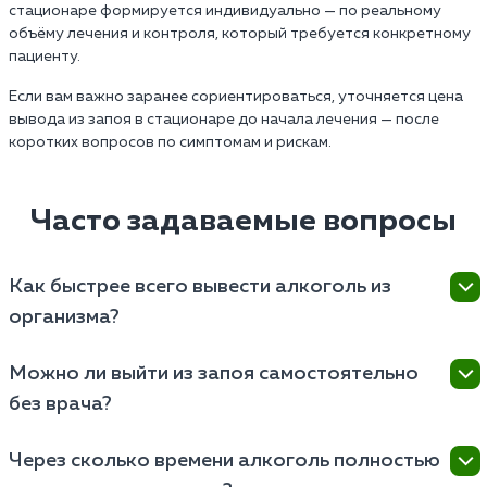
стационаре формируется индивидуально — по реальному
объёму лечения и контроля, который требуется конкретному
пациенту.
Если вам важно заранее сориентироваться, уточняется цена
вывода из запоя в стационаре до начала лечения — после
коротких вопросов по симптомам и рискам.
Часто задаваемые вопросы
Как быстрее всего вывести алкоголь из
организма?
Самый быстрый способ очистить кровь от
Можно ли выйти из запоя самостоятельно
этилового спирта и токсинов — это инфузионная
без врача?
терапия (капельница). В домашних условиях
ускорить процесс помогут:
Самостоятельный выход возможен, если запой
Через сколько времени алкоголь полностью
длился не более 2–3 дней и у человека нет
Обильное питье (минеральная вода, морсы).