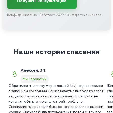
Получить консультацию
Конфиденциально • Работаем 24/7 • Выезд в течение часа
Наши истории спасения
Алексей, 34
Мишеронский
Обратился в клинику Наркология 24/7, когда оказался
Жен
в запойном состоянии. Решил начать с вывода из запоя
сде
на дому, стационар не рассматривал, потому что не
соп
хотел, чтобы кто-то знал о моей проблеме.
пра
Специалисты приехали быстро, все сделали на высшем
пом
уровне. Сначала была детоксикация, потом сняли все
зав