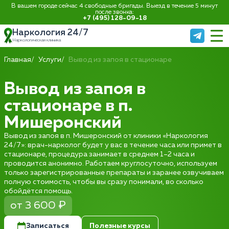
В вашем городе сейчас 4 свободные бригады. Выезд в течение 5 минут
после звонка:
+7 (495) 128-09-18
Наркология 24/7
Наркологическая клиника
Главная
Услуги
Вывод из запоя в стационаре
Вывод из запоя в
стационаре в п.
Мишеронский
Вывод из запоя в п. Мишеронский от клиники «Наркология
24/7»: врач-нарколог будет у вас в течение часа или примет в
стационаре, процедура занимает в среднем 1–2 часа и
проводится анонимно. Работаем круглосуточно, используем
только зарегистрированные препараты и заранее озвучиваем
полную стоимость, чтобы вы сразу понимали, во сколько
обойдётся помощь.
от 3 600 ₽
Записаться
Полезные курсы