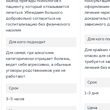
Выезд бригады психологов к
Консультаци
пациенту, который отказывается
оформлению 
лечиться. Убеждаем больного
лечения чере
добровольно согласиться на
доказательст
госпитализацию без физического
зависимого д
насилия.
Для кого п
Для кого подходит
Для крайних 
Для семей, где алкоголик
опасен для с
категорически отрицает болезнь,
требуется за
ведет себя агрессивно, а обычные
лечения без е
уговоры родственников уже не
работают.
Срок
Срок
1–3 дня
3–5 часов
Цена