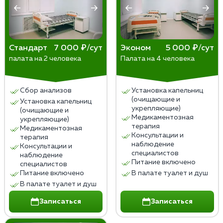
необходимости и в интересах сохранения здоровья
пациента. Забота о пациентах и уважение к их
правам – главные принципы медицинской этики в
таких ситуациях. Решение о принудительном
Стандарт
7 000 ₽/сут
Эконом
5 000 ₽/сут
лечении всегда должно опираться на научные
палата на 2 человека
Палата на 4 человека
данные, юридические нормы и уважение к личности
пациента.
Сбор анализов
Установка капельниц
(очищающие и
Установка капельниц
укрепляющие)
(очищающие и
Медикаментозная
укрепляющие)
терапия
Медикаментозная
Консультации и
терапия
наблюдение
Консультации и
специалистов
наблюдение
Питание включено
специалистов
Питание включено
В палате туалет и душ
В палате туалет и душ
Записаться
Записаться