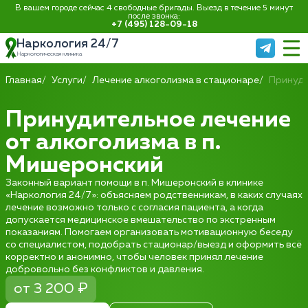
В вашем городе сейчас 4 свободные бригады. Выезд в течение 5 минут
после звонка:
+7 (495) 128-09-18
Наркология 24/7
Наркологическая клиника
Главная
Услуги
Лечение алкоголизма в стационаре
Принуди
Принудительное лечение
от алкоголизма в п.
Мишеронский
Законный вариант помощи в п. Мишеронский в клинике
«Наркология 24/7»: объясняем родственникам, в каких случаях
лечение возможно только с согласия пациента, а когда
допускается медицинское вмешательство по экстренным
показаниям. Помогаем организовать мотивационную беседу
со специалистом, подобрать стационар/выезд и оформить всё
корректно и анонимно, чтобы человек принял лечение
добровольно без конфликтов и давления.
от 3 200 ₽