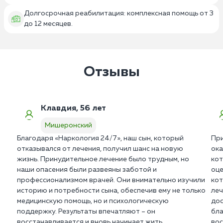
Долгосрочная реабилитация: комплексная помощь от 3
до 12 месяцев.
Отзывы
Клавдия, 56 лет
Мишеронский
Благодаря «Наркология 24/7», наш сын, который
При
отказывался от лечения, получил шанс на новую
ока
жизнь. Принудительное лечение было трудным, но
кот
наши опасения были развеяны заботой и
оце
профессионализмом врачей. Они внимательно изучили
кот
историю и потребности сына, обеспечив ему не только
леч
медицинскую помощь, но и психологическую
дос
поддержку. Результаты впечатляют – он
бла
восстанавливается и вновь начинает жить
вос