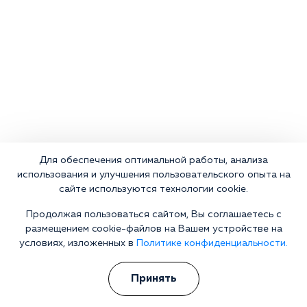
Для обеспечения оптимальной работы, анализа
использования и улучшения пользовательского опыта на
Что делать сейчас?
сайте используются технологии cookie.
Продолжая пользоваться сайтом, Вы соглашаетесь с
Мы знаем всю глубину проблемы и знаем, как Вам помочь.
размещением cookie-файлов на Вашем устройстве на
Консультанты программы сами в прошлом преодолели
условиях, изложенных в
Политике конфиденциальности.
зависимость и знают изнутри все стороны болезни.
Свяжитесь с нами и получите профессиональную
консультацию бесплатно и анонимно.
Принять
Получить консультацию