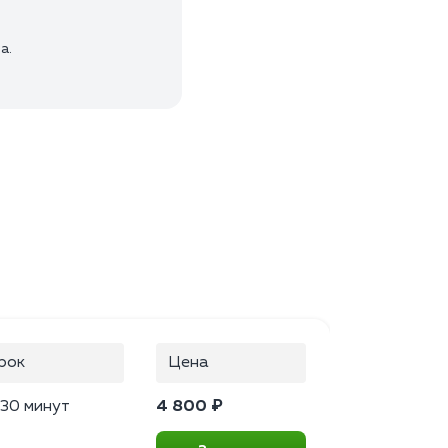
а.
рок
Цена
–30 минут
4 800 ₽