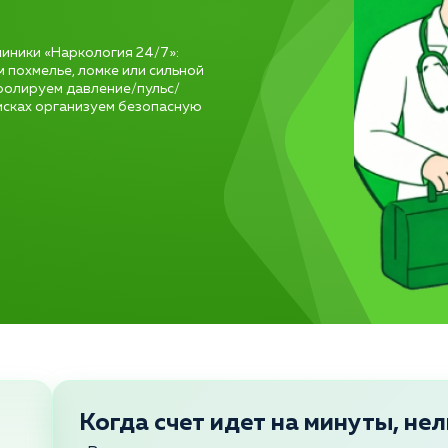
линики «Наркология 24/7»:
 похмелье, ломке или сильной
ролируем давление/пульс/
исках организуем безопасную
Когда счет идет на минуты, нел