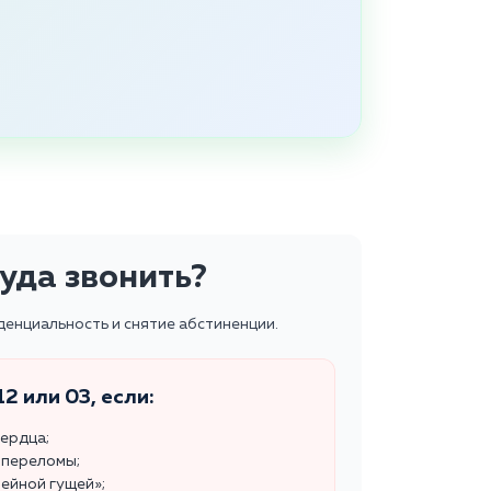
уда звонить?
денциальность и снятие абстиненции.
2 или 03, если:
сердца;
 переломы;
ейной гущей»;