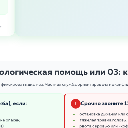
,
»
ологическая помощь или 03: к
а фиксировать диагноз. Частная служба ориентирована на конфи
ба), если:
Срочно звоните 11
!
остановка дыхания или 
не опасен;
тяжелая травма головы,
а);
рвота с кровью или «коф