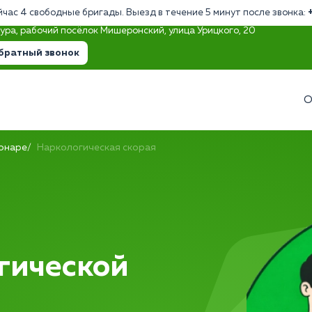
йчас 4 свободные бригады. Выезд в течение 5 минут после звонка:
тура, рабочий посёлок Мишеронский, улица Урицкого, 20
братный звонок
О
ионаре
Наркологическая скорая
гической