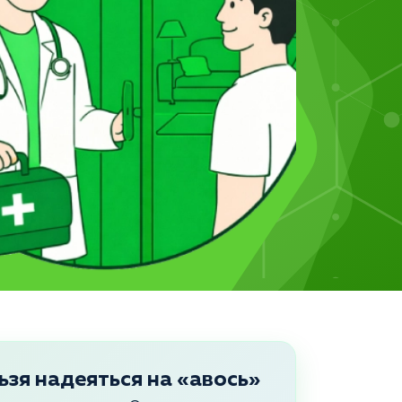
ьзя надеяться на «авось»