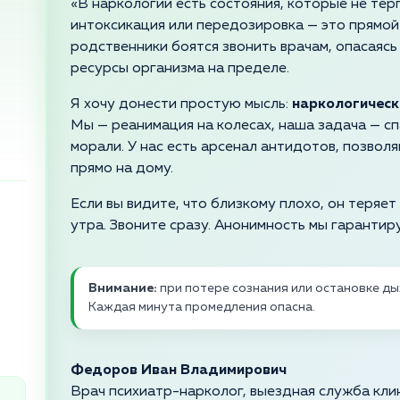
«В наркологии есть состояния, которые не тер
интоксикация или передозировка — это прямой 
родственники боятся звонить врачам, опасаясь 
ресурсы организма на пределе.
Я хочу донести простую мысль:
наркологическ
Мы — реанимация на колесах, наша задача — спа
морали. У нас есть арсенал антидотов, позвол
прямо на дому.
Если вы видите, что близкому плохо, он теряе
утра. Звоните сразу. Анонимность мы гарантир
Внимание:
при потере сознания или остановке ды
Каждая минута промедления опасна.
Федоров Иван Владимирович
Врач психиатр-нарколог, выездная служба кл