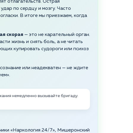
пят отлагательств. Острая
удар по сердцу и мозгу. Часто
огласки. В итоге мы приезжаем, когда
ая скорая
— это не карательный орган.
сти жизнь и снять боль, а не читать
яющих купировать судороги или психоз
т сознание или неадекватен — не ждите
уем».
хания немедленно вызывайте бригаду.
иники «Наркология 24/7», Мишеронский