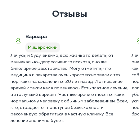
карательные методы. Выездная бригада в п.
Мишеронский проводит процедуру клинической
Отзывы
интервенции для получения добровольного
согласия больного.
Варвара
Мишеронский
Лечусь, и буду, видимо, всю жизнь это делать, от
Леч
маниакально-депрессивного психоза, оно же
она
биполярное расстройство. Могу отметить, что
как
медицина и лекарства очень прогрессировали с тех
соб
пор, как я начала лечится 20 лет назад. И отношение
под
врачей к таким как я поменялось. Есть платное лечение,
доп
и это лучший вариант. Частные врачи относятся как к
убе
нормальному человеку с обычным заболеванием. Всем,
усп
кто, страдает от приступов безысходности
пос
рекомендую обратиться в частную клинику. Все
бро
лечение анонимно будет.