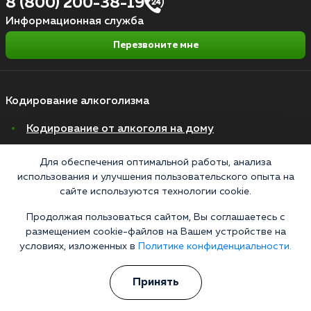
8 (800) 200-38-19
Информационная служба
Перезвоните мне
Кодирование алкоголизма
Кодирование от алкоголя на дому
Зашиться от алкоголизма
Для обеспечения оптимальной работы, анализа
Кодирование уколом
использования и улучшения пользовательского опыта на
сайте используются технологии cookie.
Торпедо
Продолжая пользоваться сайтом, Вы соглашаетесь с
Эспераль
размещением cookie-файлов на Вашем устройстве на
Вивитрол
условиях, изложенных в
Политике конфиденциальности.
Кодирование двойной блок
Принять
Вывод из запоя в стационаре