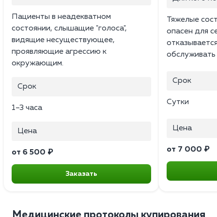
Пациенты в неадекватном
Тяжелые сост
состоянии, слышащие "голоса",
опасен для с
видящие несуществующее,
отказывается
проявляющие агрессию к
обслуживать 
окружающим.
Срок
Срок
Сутки
1–3 часа
Цена
Цена
от 7 000 ₽
от 6 500 ₽
Заказать
Медицинские протоколы купирования