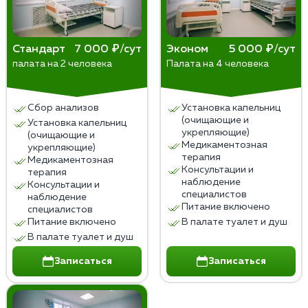
Стандарт
7 000 ₽/сут
Эконом
5 000 ₽/сут
палата на 2 человека
Палата на 4 человека
Сбор анализов
Установка капельниц
(очищающие и
Установка капельниц
укрепляющие)
(очищающие и
Медикаментозная
укрепляющие)
терапия
Медикаментозная
Консультации и
терапия
наблюдение
Консультации и
специалистов
наблюдение
Питание включено
специалистов
Питание включено
В палате туалет и душ
В палате туалет и душ
Записаться
Записаться