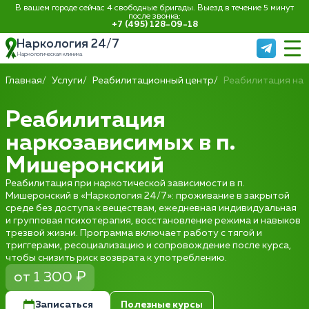
В вашем городе сейчас 4 свободные бригады. Выезд в течение 5 минут
после звонка:
+7 (495) 128-09-18
Наркология 24/7
Наркологическая клиника
Главная
Услуги
Реабилитационный центр
Реабилитация на
Реабилитация
наркозависимых в п.
Мишеронский
Реабилитация при наркотической зависимости в п.
Мишеронский в «Наркология 24/7»: проживание в закрытой
среде без доступа к веществам, ежедневная индивидуальная
и групповая психотерапия, восстановление режима и навыков
трезвой жизни. Программа включает работу с тягой и
триггерами, ресоциализацию и сопровождение после курса,
чтобы снизить риск возврата к употреблению.
от 1 300 ₽
Записаться
Полезные курсы