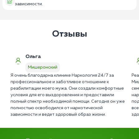
зависимости.
Отзывы
Ольга
Мишеронский
Я очень благодарна клинике Наркология 24/7 за
Реа
профессиональное и заботливое отношение к
Миш
реабилитации моего мужа. Они создали комфортные
сем
условия для его выздоровления и предоставили
нар
полный спектр необходимой помощи. Сегодня он уже
под
полностью освободился от наркотической
все
зависимости и ведет здоровый образ жизни.
здо