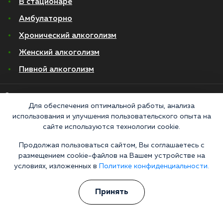
В стационаре
Амбулаторно
Хронический алкоголизм
Женский алкоголизм
Пивной алкоголизм
© 2026 Все права защищены
Политика конфиденциальности
Для обеспечения оптимальной работы, анализа
Согласие на обработку персональных данных
использования и улучшения пользовательского опыта на
сайте используются технологии cookie.
Медицинские услуги оказываются ООО "М-Трезвость", по лицензии
Продолжая пользоваться сайтом, Вы соглашаетесь с
ЛО-50-01-012801 от 27.08.2021 по адресу: 127083, Московская область, г.
размещением cookie-файлов на Вашем устройстве на
Москва, улица 8 Марта, 1с12, подъезд 1
условиях, изложенных в
Политике конфиденциальности.
«Напоминаем, что сайт https://narkologiya24.clinic против распространения,
продажи и приема психоактивных веществ. Незаконное производство,
пропаганда и сбыт наркотических средств или их аналогов карается в
Принять
соответствии с законом 228.1 УКРФ и КоАП РФ Статья 6.13. Материалы на
сайте носят справочный характер, не являются публичной офертой и не
заменяют очную консультацию врача. Постановка диагноза и выбор схемы
лечения — исключительная прерогатива вашего лечащего специалиста.