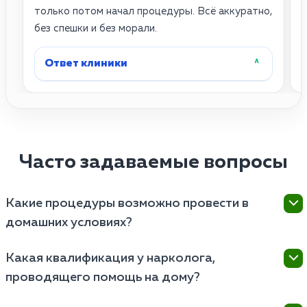
только потом начал процедуры. Всё аккуратно,
с
без спешки и без морали.
у
Ответ клиники
˄
Часто задаваемые вопросы
Какие процедуры возможно провести в
домашних условиях?
В домашних условиях можно провести ряд
Какая квалификация у нарколога,
процедур, таких как первичная консультация,
проводящего помощь на дому?
оценка состояния пациента, выдача рекомендаций,
планирование программы восстановления и
Квалификация врача, проводящего курс на дому,