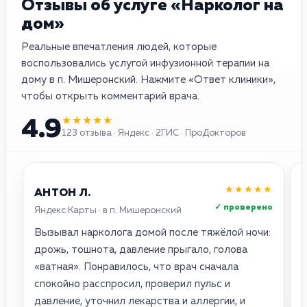
Отзывы об услуге «Нарколог на
дом»
Реальные впечатления людей, которые
воспользовались услугой инфузионной терапии на
дому в п. Мишеронский. Нажмите «Ответ клиники»,
чтобы открыть комментарий врача.
★★★★★
4.9
123 отзыва · Яндекс · 2ГИС · ПроДокторов
★★★★★
АНТОН Л.
✓ проверено
Яндекс.Карты · в п. Мишеронский
2
Вызывал нарколога домой после тяжёлой ночи:
О
дрожь, тошнота, давление прыгало, голова
о
«ватная». Понравилось, что врач сначала
с
спокойно расспросил, проверил пульс и
п
давление, уточнил лекарства и аллергии, и
н