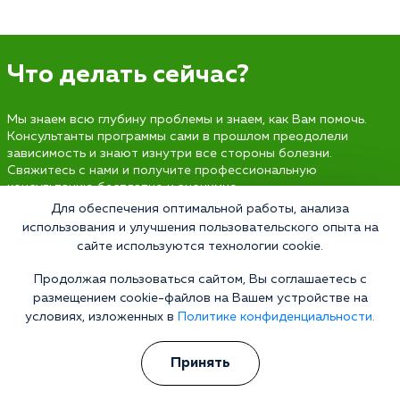
Что делать сейчас?
Мы знаем всю глубину проблемы и знаем, как Вам помочь.
Консультанты программы сами в прошлом преодолели
зависимость и знают изнутри все стороны болезни.
Свяжитесь с нами и получите профессиональную
консультацию бесплатно и анонимно.
Для обеспечения оптимальной работы, анализа
Получить консультацию
использования и улучшения пользовательского опыта на
сайте используются технологии cookie.
Продолжая пользоваться сайтом, Вы соглашаетесь с
размещением cookie-файлов на Вашем устройстве на
Наркология 24/7
условиях, изложенных в
Политике конфиденциальности.
Наркологическая клиника
Цены
Принять
О клинике