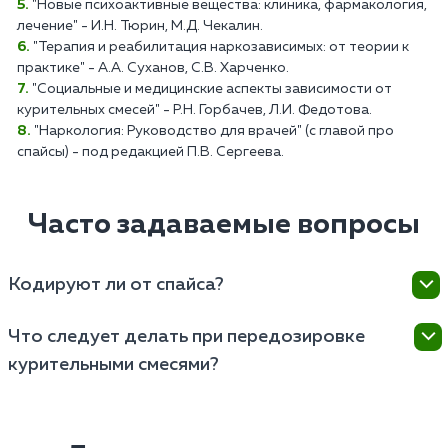
"Новые психоактивные вещества: клиника, фармакология,
лечение" - И.Н. Тюрин, М.Д. Чекалин.
"Терапия и реабилитация наркозависимых: от теории к
практике" - А.А. Суханов, С.В. Харченко.
"Социальные и медицинские аспекты зависимости от
курительных смесей" - Р.Н. Горбачев, Л.И. Федотова.
"Наркология: Руководство для врачей" (с главой про
спайсы) - под редакцией П.В. Сергеева.
Часто задаваемые вопросы
Кодируют ли от спайса?
Кодирование может быть одним из методов
Что следует делать при передозировке
лечения, но его эффективность зависит от
курительными смесями?
индивидуальных особенностей пациента и
характера зависимости. В целом, если пациент
При подозрении на передозировку необходимо
чувствует, что может сорваться, ему предлагают
вызвать скорую медицинскую помощь, поскольку
лекарственное (Вивитрол, Налтрексон) или
состояние пациента может быстро ухудшиться, и