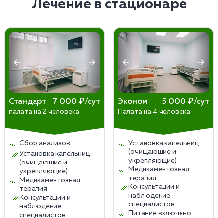
Лечение в стационаре
психотерапевтическое (Довженко, гипноз)
требуется профессиональное медицинское
кодирование. Форма запретительной терапии
вмешательство. Ни в коем случае не пытайтесь
выбирается после консультации с наркологом.
предпринять какие-либо меры самостоятельно.
Единственное, что допустимо сделать — поместить
человека в хорошо проветриваемое помещение и
обеспечить ему полный покой до приезда бригады
наркологов.
Стандарт
7 000 ₽/сут
Эконом
5 000 ₽/сут
палата на 2 человека
Палата на 4 человека
Сбор анализов
Установка капельниц
(очищающие и
Установка капельниц
укрепляющие)
(очищающие и
Медикаментозная
укрепляющие)
терапия
Медикаментозная
Консультации и
терапия
наблюдение
Консультации и
специалистов
наблюдение
Питание включено
специалистов