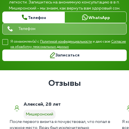
легкости. Запишитесь на анонимную консультацию в в п.
Мишеронский - мы знаем, как вернуть вам здоровый сон.
Телефон
WhatsApp
Я ознакомлен(а) с
Политикой конфиденциальности
и даю свое
Согласие
на обработку персональных данных
Записаться
Отзывы
Алексей, 28 лет
Мишеронский
После первого визита я почувствовал, что попал в
Я х
нужное место. Врач был исключительно
все