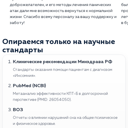
доброжелателен, и его методы лечения панических
был
атак дали мне возможность вернуться к нормальной
про
жизни. Спасибо всему персоналу за вашу поддержку и
лег
заботу!
в б
Опираемся только на научные
стандарты
Клинические рекомендации Минздрава РФ
Стандарты оказания помощи пациентам с диагнозом
«Инсомния».
PubMed (NCBI)
Метаанализ эффективности КПТ-Б в долгосрочной
перспективе (PMID: 26054050).
ВОЗ
Отчеты о влиянии нарушений сна на общее психическое
и физическое здоровье.