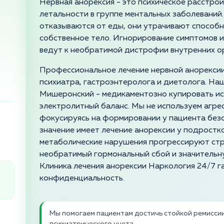
Нервная анорексия - это психическое расстро
летальности в группе ментальных заболеваний
отказываются от еды, они утрачивают способ
собственное тело. Игнорирование симптомов 
ведут к необратимой дистрофии внутренних ор
Профессиональное лечение нервной анорексии
психиатра, гастроэнтеролога и диетолога. Наша
Мишеронский - медикаментозно купировать ис
электролитный баланс. Мы не используем агр
фокусируясь на формировании у пациента без
значение имеет лечение анорексии у подростко
метаболические нарушения прогрессируют стр
необратимый гормональный сбой и значительн
Клиника лечения анорексии Наркология 24/7 
конфиденциальность.
Мы помогаем пациентам достичь стойкой ремиссии 