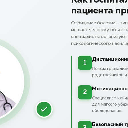
Как госпита
пациента пр
Отрицание болезни - тип
мешает человеку объекти
специалисты организуют 
психологического насилия
Дистанционн
1
Психиатр анализ
родственников и 
Мотивационн
2
Специалист клин
для мягкого убе
обследования.
Безопасный 
3