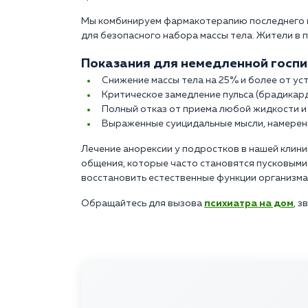
Мы комбинируем фармакотерапию последнего п
для безопасного набора массы тела. Жители в 
Показания для немедленной госпи
Снижение массы тела на 25% и более от у
Критическое замедление пульса (брадикард
Полный отказ от приема любой жидкости и 
Выраженные суицидальные мысли, намерен
Лечение анорексии у подростков в нашей клин
общения, которые часто становятся пусковыми 
восстановить естественные функции организма
Обращайтесь для вызова
психиатра на дом
, з