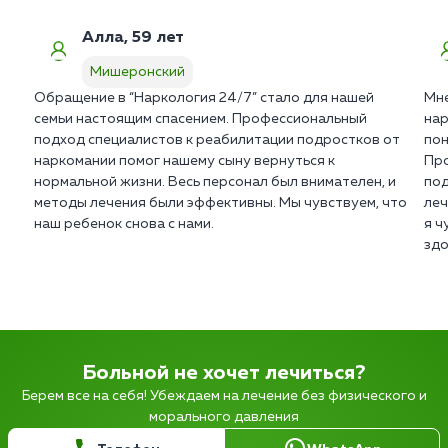
Алла, 59 лет
Мишеронский
Обращение в “Наркология 24/7” стало для нашей
Мне
семьи настоящим спасением. Профессиональный
нар
подход специалистов к реабилитации подростков от
пон
наркомании помог нашему сыну вернуться к
Про
нормальной жизни. Весь персонал был внимателен, и
под
методы лечения были эффективны. Мы чувствуем, что
леч
наш ребенок снова с нами.
я ч
здо
Больной не хочет лечиться?
Берем все на себя! Убеждаем на лечение без физического и
морального давления