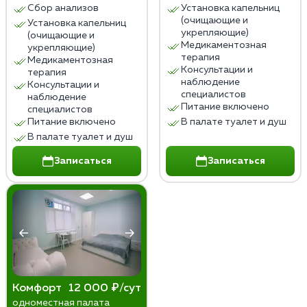
Сбор анализов
Установка капельниц
(очищающие и
Установка капельниц
укрепляющие)
(очищающие и
Медикаментозная
укрепляющие)
терапия
Медикаментозная
Консультации и
терапия
наблюдение
Консультации и
специалистов
наблюдение
Питание включено
специалистов
Питание включено
В палате туалет и душ
В палате туалет и душ
Записаться
Записаться
Комфорт
12 000 ₽/сут
одноместная палата