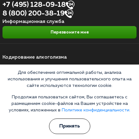
+7 (495) 128-09-18
8 (800) 200-38-19
Информационная служба
Перезвоните мне
Кодирование алкоголизма
Кодирование от алкоголя на дому
Для обеспечения оптимальной работы, анализа
использования и улучшения пользовательского опыта на
Зашиться от алкоголизма
сайте используются технологии cookie.
Кодирование уколом
Продолжая пользоваться сайтом, Вы соглашаетесь с
Торпедо
размещением cookie-файлов на Вашем устройстве на
условиях, изложенных в
Политике конфиденциальности.
Эспераль
Вивитрол
Принять
Кодирование двойной блок