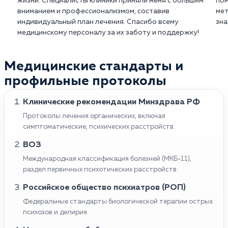
жизни. Специалисты клиники приняли меня с большим
пом
вниманием и профессионализмом, составив
мет
индивидуальный план лечения. Спасибо всему
зна
медицинскому персоналу за их заботу и поддержку!
Медицинские стандарты и
профильные протоколы
Клинические рекомендации Минздрава РФ
Протоколы лечения органических, включая
симптоматические, психических расстройств.
ВОЗ
Международная классификация болезней (МКБ-11),
раздел первичных психотических расстройств.
Российское общество психиатров (РОП)
Федеральные стандарты биологической терапии острых
психозов и делирия.