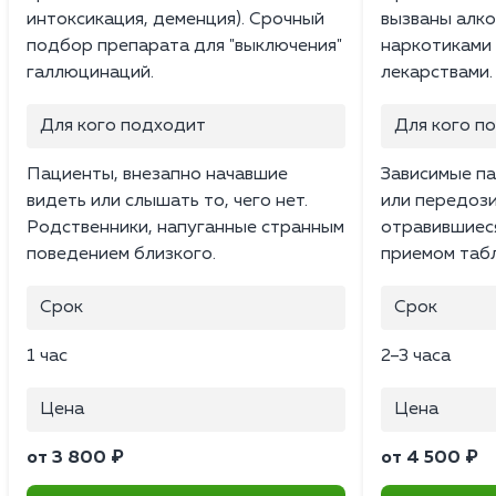
интоксикация, деменция). Срочный
вызваны алког
подбор препарата для "выключения"
наркотиками
галлюцинаций.
лекарствами.
Для кого подходит
Для кого п
Пациенты, внезапно начавшие
Зависимые па
видеть или слышать то, чего нет.
или передоз
Родственники, напуганные странным
отравившиес
поведением близкого.
приемом табл
Срок
Срок
1 час
2–3 часа
Цена
Цена
от 3 800 ₽
от 4 500 ₽