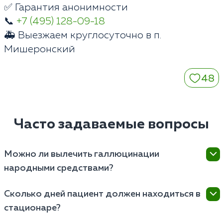
✅ Гарантия анонимности
📞
+7 (495) 128-09-18
🚑 Выезжаем круглосуточно в п.
Мишеронский
48
Часто задаваемые вопросы
Можно ли вылечить галлюцинации
народными средствами?
Нет. Ложные образы возникают из-за тяжелого
Сколько дней пациент должен находиться в
сбоя в биохимии мозга. Самолечение приводит к
стационаре?
потере времени и необратимым органическим
повреждениям центральной нервной системы.