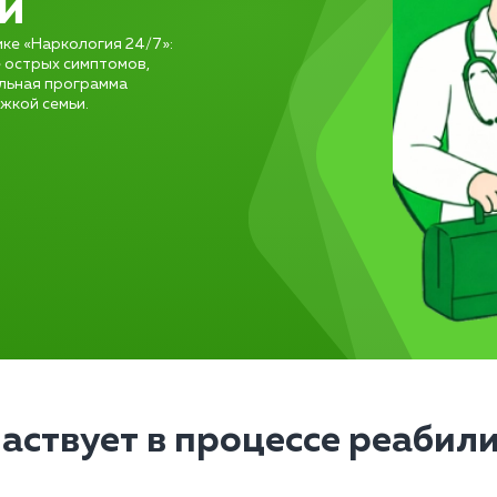
й
ике «Наркология 24/7»:
е острых симптомов,
альная программа
жкой семьи.
частвует в процессе реабил