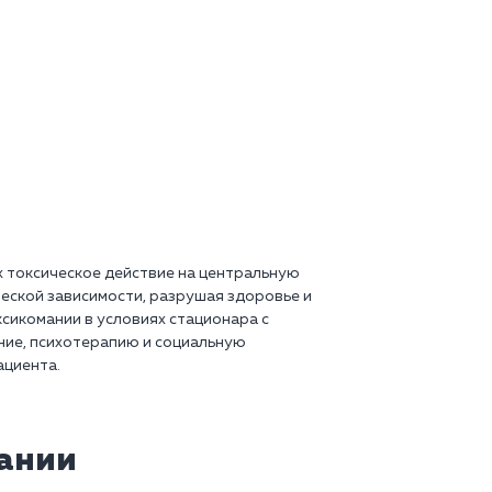
х токсическое действие на центральную
еской зависимости, разрушая здоровье и
ксикомании в условиях стационара с
ние, психотерапию и социальную
ациента.
мании