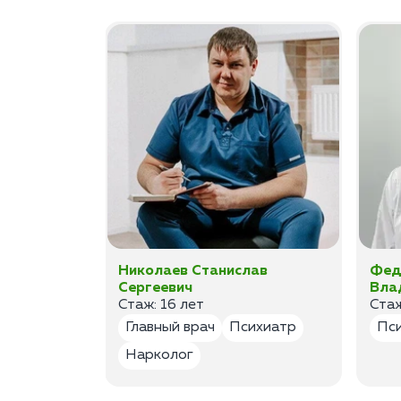
а
Николаев Станислав
Фед
Сергеевич
Вла
Стаж: 16 лет
Стаж
лог
Главный врач
Психиатр
Пс
Нарколог