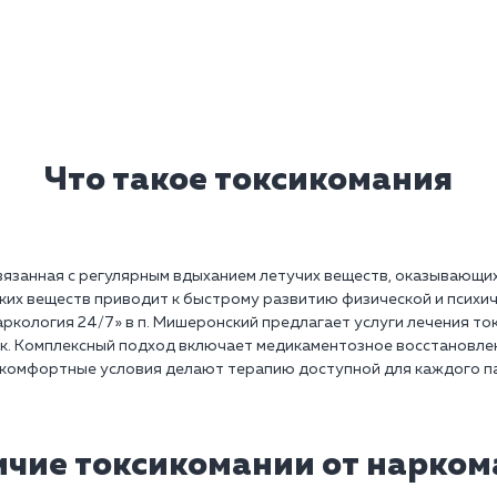
Что такое токсикомания
связанная с регулярным вдыханием летучих веществ, оказывающи
ких веществ приводит к быстрому развитию физической и психич
аркология 24/7» в п. Мишеронский предлагает услуги лечения то
к. Комплексный подход включает медикаментозное восстановле
 комфортные условия делают терапию доступной для каждого п
чие токсикомании от нарко