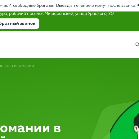
йчас 4 свободные бригады. Выезд в течение 5 минут после звонка:
тура, рабочий посёлок Мишеронский, улица Урицкого, 20
братный звонок
О
ие токсикомании
комании в