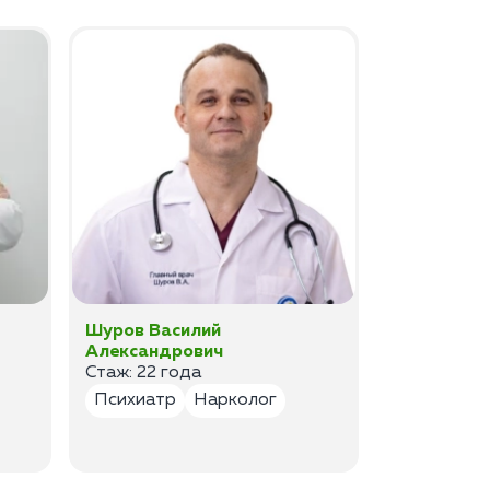
Шуров Василий
Шурова Ек
Александрович
Анатольев
Стаж: 22 года
Стаж:17 ле
Психиатр
Нарколог
Психиатр
Психотер