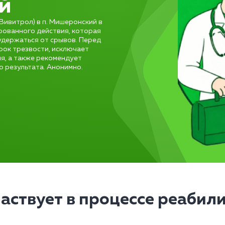
й
ивитрол) в п. Мишеронский в
рованного действия, которая
удержаться от срывов. Перед
рок трезвости, исключает
я, а также рекомендует
 результата. Анонимно.
частвует в процессе реабил