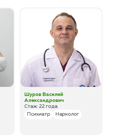
Шуров Василий
Шурова Ек
Александрович
Анатольев
Стаж: 22 года
Стаж:17 ле
Психиатр
Нарколог
Психиатр
Психотер