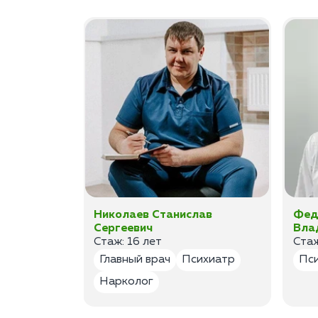
а
Николаев Станислав
Фед
Сергеевич
Вла
Стаж: 16 лет
Стаж
лог
Главный врач
Психиатр
Пс
Нарколог