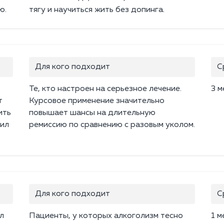
ю.
тягу и научиться жить без допинга.
Для кого подходит
С
Те, кто настроен на серьезное лечение.
3 м
т
Курсовое применение значительно
ить
повышает шансы на длительную
пил
ремиссию по сравнению с разовым уколом.
Для кого подходит
С
л
Пациенты, у которых алкоголизм тесно
1 м