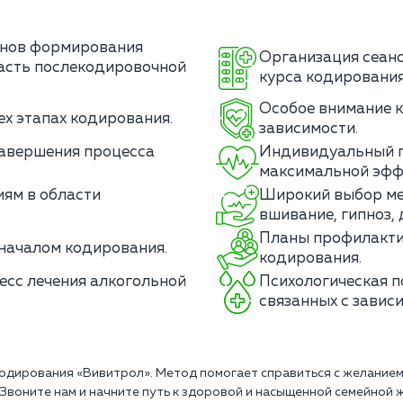
анов формирования
Организация сеанс
часть послекодировочной
курса кодирования
Особое внимание к
ех этапах кодирования.
зависимости.
авершения процесса
Индивидуальный п
максимальной эфф
ям в области
Широкий выбор ме
вшивание, гипноз, 
Планы профилакти
началом кодирования.
кодирования.
есс лечения алкогольной
Психологическая п
связанных с завис
кодирования «Вивитрол». Метод помогает справиться с желание
Звоните нам и начните путь к здоровой и насыщенной семейной ж