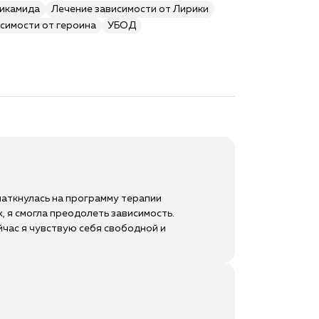
пикамида
Лечение зависимости от Лирики
симости от героина
УБОД
наткнулась на программу терапии
 я смогла преодолеть зависимость.
йчас я чувствую себя свободной и