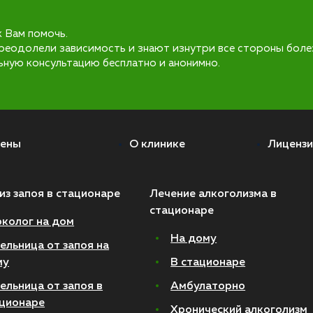
к Вам помочь.
реодолели зависимость и знают изнутри все стороны боле
ьную консультацию бесплатно и анонимно.
ены
О клинике
Лицензи
из запоя в стационаре
Лечение алкоголизма в
стационаре
колог на дом
На дому
ельница от запоя на
му
В стационаре
ельница от запоя в
Амбулаторно
ционаре
Хронический алкоголизм