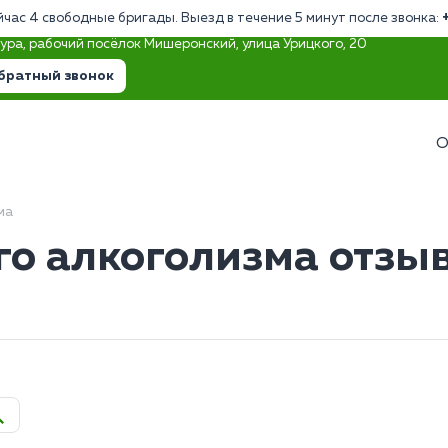
йчас 4 свободные бригады. Выезд в течение 5 минут после звонка:
тура, рабочий посёлок Мишеронский, улица Урицкого, 20
братный звонок
О
ма
о алкоголизма отзыв