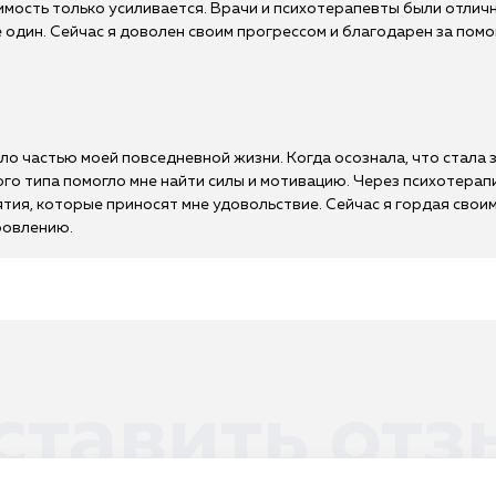
симость только усиливается. Врачи и психотерапевты были отлич
е один. Сейчас я доволен своим прогрессом и благодарен за пом
ало частью моей повседневной жизни. Когда осознала, что стала
ного типа помогло мне найти силы и мотивацию. Через психотер
ятия, которые приносят мне удовольствие. Сейчас я гордая сво
ровлению.
ставить отз