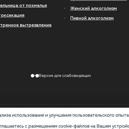
ельница от похмелья
Женский алкоголизм
токсикация
Пивной алкоголизм
тренное вытрезвление
Версия для слабовидящих
Политика конфиденциальности
лиза использования и улучшения пользовательского опыта 
лашаетесь с размещением cookie-файлов на Вашем устройс