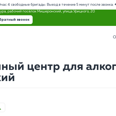
йчас 4 свободные бригады. Выезд в течение 5 минут после звонка:
тура, рабочий посёлок Мишеронский, улица Урицкого, 20
братный звонок
О
ный центр для алко
кий