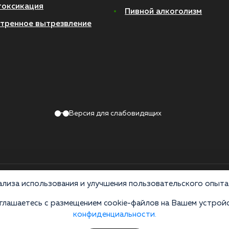
токсикация
Пивной алкоголизм
тренное вытрезвление
Версия для слабовидящих
Политика конфиденциальности
лиза использования и улучшения пользовательского опыта 
лашаетесь с размещением cookie-файлов на Вашем устройс
 по лицензии ЛО-50-01-012801 от 27.08.2021 по адресу: 127083, Московская 
конфиденциальности.
ив распространения, продажи и приема психоактивных веществ. Незаконное прои