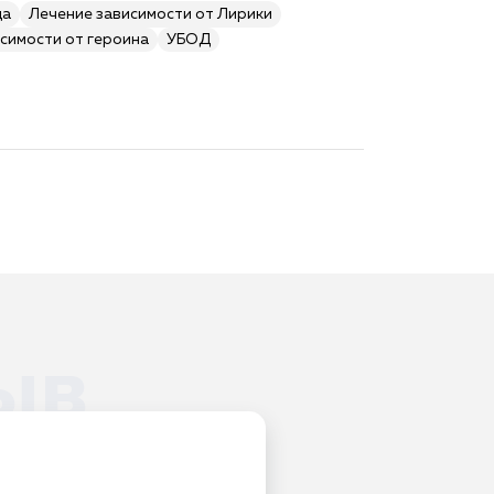
да
Лечение зависимости от Лирики
симости от героина
УБОД
ыв