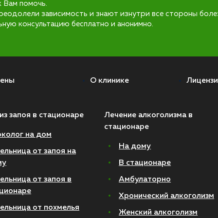
к Вам помочь.
реодолели зависимость и знают изнутри все стороны боле
ьную консультацию бесплатно и анонимно.
ены
О клинике
Лицензи
из запоя в стационаре
Лечение алкоголизма в
стационаре
колог на дом
На дому
ельница от запоя на
му
В стационаре
ельница от запоя в
Амбулаторно
ционаре
Хронический алкоголизм
ельница от похмелья
Женский алкоголизм