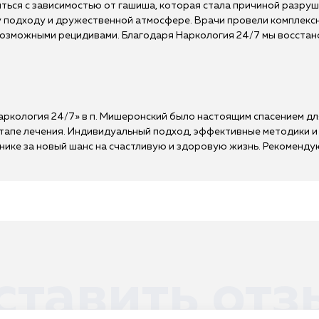
ться с зависимостью от гашиша, которая стала причиной разруш
подходу и дружественной атмосфере. Врачи провели комплексно
 возможными рецидивами. Благодаря Наркология 24/7 мы восстано
Наркология 24/7» в п. Мишеронский было настоящим спасением д
тапе лечения. Индивидуальный подход, эффективные методики и
ике за новый шанс на счастливую и здоровую жизнь. Рекомендую
ставить отз