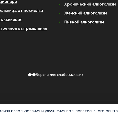
ционаре
Хронический алкоголизм
ельница от похмелья
Женский алкоголизм
токсикация
Пивной алкоголизм
тренное вытрезвление
Версия для слабовидящих
Политика конфиденциальности
лиза использования и улучшения пользовательского опыта 