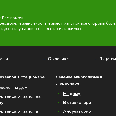
к Вам помочь.
реодолели зависимость и знают изнутри все стороны боле
ьную консультацию бесплатно и анонимно.
ены
О клинике
Лицензи
из запоя в стационаре
Лечение алкоголизма в
стационаре
колог на дом
На дому
ельница от запоя на
му
В стационаре
ельница от запоя в
Амбулаторно