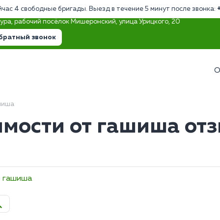
йчас 4 свободные бригады. Выезд в течение 5 минут после звонка:
тура, рабочий посёлок Мишеронский, улица Урицкого, 20
братный звонок
О
шиша
мости от гашиша отз
т гашиша