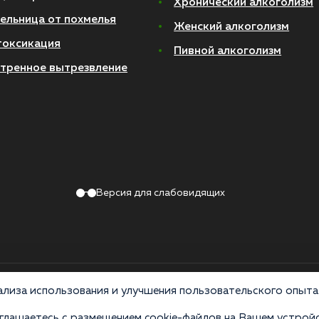
Хронический алкоголизм
ельница от похмелья
Женский алкоголизм
токсикация
Пивной алкоголизм
тренное вытрезвление
Версия для слабовидящих
Политика конфиденциальности
лиза использования и улучшения пользовательского опыта 
лашаетесь с размещением cookie-файлов на Вашем устройс