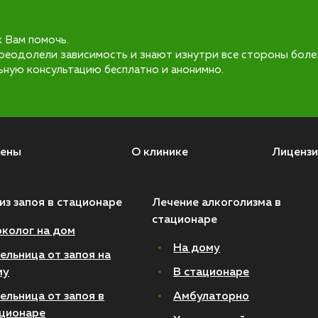
к Вам помочь.
реодолели зависимость и знают изнутри все стороны боле
ьную консультацию бесплатно и анонимно.
ены
О клинике
Лицензи
из запоя в стационаре
Лечение алкоголизма в
стационаре
колог на дом
На дому
ельница от запоя на
му
В стационаре
ельница от запоя в
Амбулаторно
ционаре