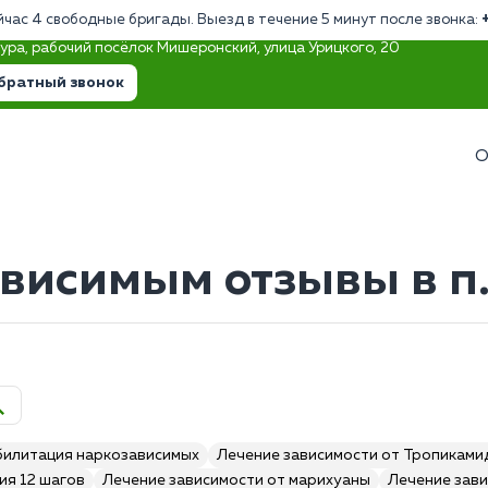
йчас 4 свободные бригады. Выезд в течение 5 минут после звонка:
тура, рабочий посёлок Мишеронский, улица Урицкого, 20
братный звонок
О
висимым отзывы в п
билитация наркозависимых
Лечение зависимости от Тропиками
ия 12 шагов
Лечение зависимости от марихуаны
Лечение зави