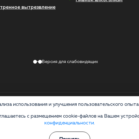
тренное вытрезвление
Версия для слабовидящих
Политика конфиденциальности
лиза использования и улучшения пользовательского опыта 
лашаетесь с размещением cookie-файлов на Вашем устройс
 по лицензии ЛО-50-01-012801 от 27.08.2021 по адресу: 127083, Московская 
конфиденциальности.
ив распространения, продажи и приема психоактивных веществ. Незаконное прои
 УКРФ и КоАП РФ Статья 6.13. Материалы на сайте носят справочный характер, 