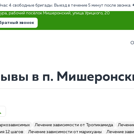
йчас 4 свободные бригады. Выезд в течение 5 минут после звонка:
тура, рабочий посёлок Мишеронский, улица Урицкого, 20
братный звонок
О
зывы в п. Мишеронск
аркозависимых
Лечение зависимости от Тропикамида
Лечение
ия 12 шагов
Лечение зависимости от марихуаны
Лечение зави