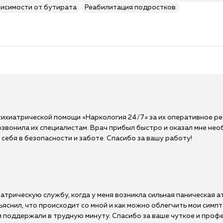
висимости от бутирата
Реабилитация подростков
сихиатрической помощи «Наркология 24/7» за их оперативное ре
 позвонила их специалистам. Врач прибыл быстро и оказал мне 
себя в безопасности и заботе. Спасибо за вашу работу!
трическую службу, когда у меня возникла сильная паническая ат
яснил, что происходит со мной и как можно облегчить мои симпт
и поддержали в трудную минуту. Спасибо за ваше чуткое и проф