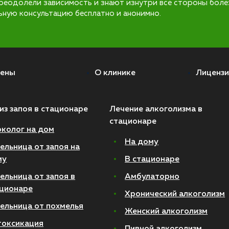
реодолели зависимость и знают изнутри все стороны боле
ьную консультацию бесплатно и анонимно.
ены
О клинике
Лицензи
из запоя в стационаре
Лечение алкоголизма в
стационаре
колог на дом
На дому
ельница от запоя на
му
В стационаре
ельница от запоя в
Амбулаторно
ционаре
Хронический алкоголизм
ельница от похмелья
Женский алкоголизм
токсикация
Пивной алкоголизм