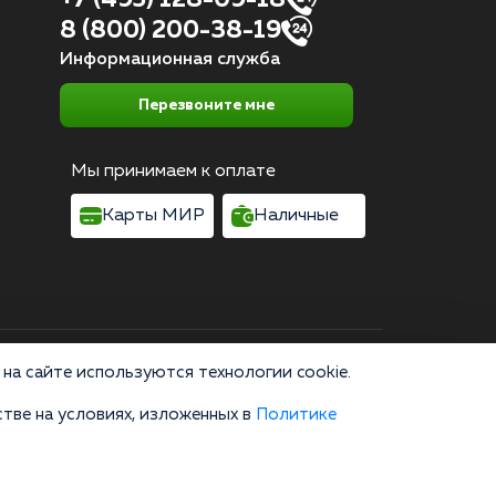
8 (800) 200-38-19
Информационная служба
Перезвоните мне
Мы принимаем к оплате
Карты МИР
Наличные
Согласие на обработку персональных данных
на сайте используются технологии cookie.
тве на условиях, изложенных в
Политике
область, г. Москва, улица 8 Марта, 1с12, подъезд 1
зводство, пропаганда и сбыт наркотических средств или их
не являются публичной офертой и не заменяют очную