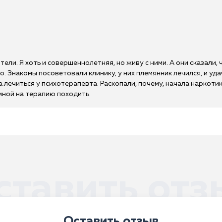
ели. Я хоть и совершеннолетняя, но живу с ними. А они сказали, 
о. Знакомы посоветовали клинику, у них племянник лечился, и уд
лечиться у психотерапевта. Раскопали, почему, начала наркотик
мной на терапию походить.
ставить отз
Оставить отзыв