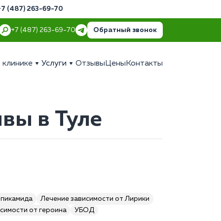
+7 (487) 263-69-70
Обратный звонок
+7 (487) 263-69-70
 клинике
Услуги
Отзывы
Цены
Контакты
ывы в Туле
опикамида
Лечение зависимости от Лирики
симости от героина
УБОД