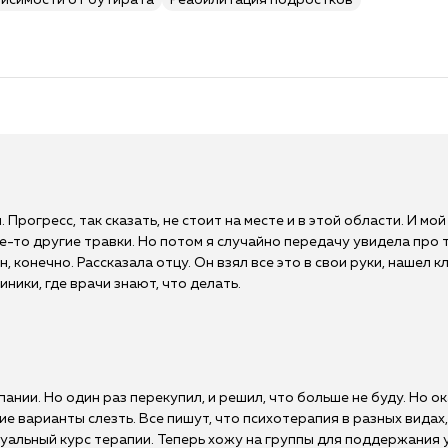
висимости от бутирата
Реабилитация подростков
. Прогресс, так сказать, не стоит на месте и в этой области. И мой 
ие-то другие травки. Но потом я случайно передачу увидела про 
, конечно. Рассказала отцу. Он взял все это в свои руки, нашел 
иники, где врачи знают, что делать.
пании. Но один раз перекупил, и решил, что больше не буду. Но ок
кие варианты слезть. Все пишут, что психотерапия в разных видах
уальный курс терапии. Теперь хожу на группы для поддержания у