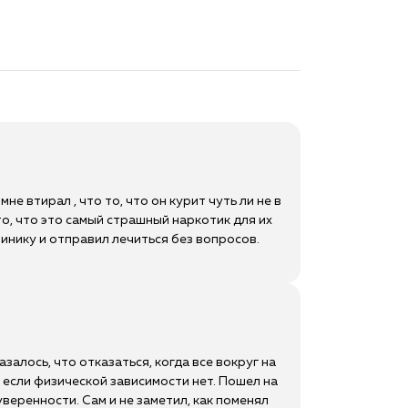
мне втирал , что то, что он курит чуть ли не в
то, что это самый страшный наркотик для их
клинику и отправил лечиться без вопросов.
азалось, что отказаться, когда все вокруг на
, если физической зависимости нет. Пошел на
веренности. Сам и не заметил, как поменял