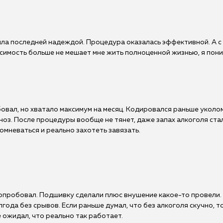
ла последней надеждой. Процедура оказалась эффективной. А с
висимость больше не мешает мне жить полноценной жизнью, я пони
бовал, но хватало максимум на месяц. Кодировался раньше уколо
ноз. После процедуры вообще не тянет, даже запах алкоголя ста
сомневаться и реально захотеть завязать.
 попробовал. Подшивку сделали плюс внушение какое-то провели.
лгода без срывов. Если раньше думал, что без алкоголя скучно, 
 ожидал, что реально так работает.