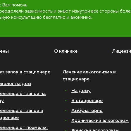
к Вам помочь.
реодолели зависимость и знают изнутри все стороны боле
ьную консультацию бесплатно и анонимно.
ены
О клинике
Лицензи
из запоя в стационаре
Лечение алкоголизма в
стационаре
колог на дом
На дому
ельница от запоя на
му
В стационаре
ельница от запоя в
Амбулаторно
ционаре
Хронический алкоголизм
ельница от похмелья
Женский алкоголизм