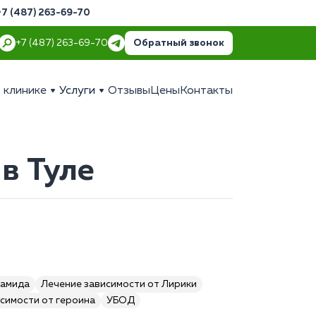
+7 (487) 263-69-70
Обратный звонок
+7 (487) 263-69-70
 клинике
Услуги
Отзывы
Цены
Контакты
в Туле
камида
Лечение зависимости от Лирики
симости от героина
УБОД