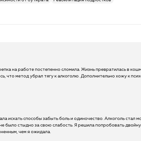
висимости от бутирата
Реабилитация подростков
репка на работе постепенно сломила. Жизнь превратилась в кошм
, что метод убрал тягу к алкоголю. Дополнительно хожу к психо
ла искать способы забыть боль и одиночество. Алкоголь стал мо
 мне было стыдно за свою слабость. Я решила попробовать двойн
ненным, чем я ожидала.