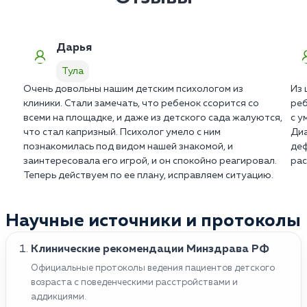
формирования доверия. Мы строго соблюдаем
границы терапевтического альянса.
Дарья
Тула
Очень довольны нашим детским психологом из
Из 
клиники. Стали замечать, что ребенок ссорится со
реб
всеми на площадке, и даже из детского сада жалуются,
с у
что стал капризный. Психолог умело с ним
Диа
познакомилась под видом нашей знакомой, и
деф
заинтересовала его игрой, и он спокойно реагировал.
рас
Теперь действуем по ее плану, исправляем ситуацию.
Научные источники и протоколы
Клинические рекомендации Минздрава РФ
Официальные протоколы ведения пациентов детского
возраста с поведенческими расстройствами и
аддикциями.