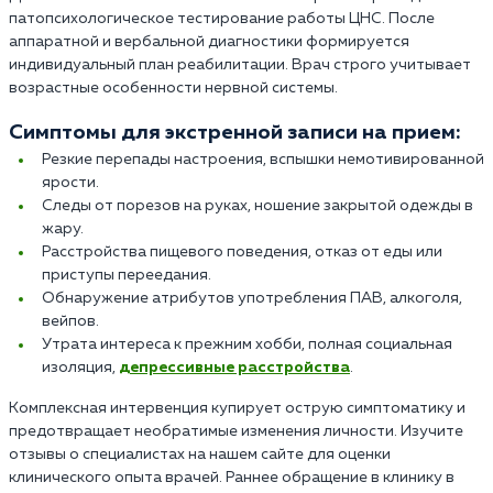
патопсихологическое тестирование работы ЦНС. После
аппаратной и вербальной диагностики формируется
индивидуальный план реабилитации. Врач строго учитывает
возрастные особенности нервной системы.
Симптомы для экстренной записи на прием:
Резкие перепады настроения, вспышки немотивированной
ярости.
Следы от порезов на руках, ношение закрытой одежды в
жару.
Расстройства пищевого поведения, отказ от еды или
приступы переедания.
Обнаружение атрибутов употребления ПАВ, алкоголя,
вейпов.
Утрата интереса к прежним хобби, полная социальная
изоляция,
депрессивные расстройства
.
Комплексная интервенция купирует острую симптоматику и
предотвращает необратимые изменения личности. Изучите
отзывы о специалистах на нашем сайте для оценки
клинического опыта врачей. Раннее обращение в клинику в