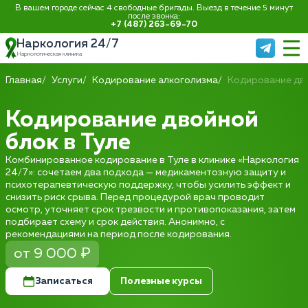
В вашем городе сейчас 4 свободные бригады. Выезд в течение 5 минут
после звонка:
+7 (487) 263-69-70
Наркология 24/7
Наркологическая клиника
Главная
Услуги
Кодирование алкоголизма
Кодирование дв
Кодирование двойной
блок в Туле
Комбинированное кодирование в Туле в клинике «Наркология
24/7»: сочетаем два подхода — медикаментозную защиту и
психотерапевтическую поддержку, чтобы усилить эффект и
снизить риск срыва. Перед процедурой врач проводит
осмотр, уточняет срок трезвости и противопоказания, затем
подбирает схему и срок действия. Анонимно, с
рекомендациями на период после кодирования.
от 9 000 ₽
Записаться
Полезные курсы