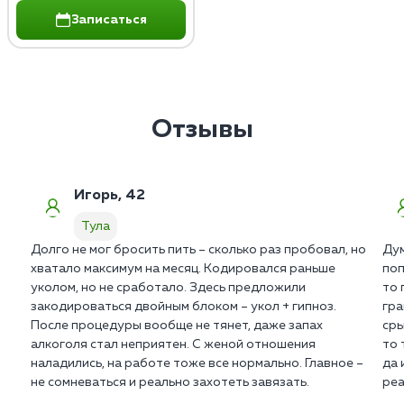
Записаться
Отзывы
Игорь, 42
Тула
Долго не мог бросить пить – сколько раз пробовал, но
Дум
хватало максимум на месяц. Кодировался раньше
поп
уколом, но не сработало. Здесь предложили
то 
закодироваться двойным блоком – укол + гипноз.
гра
После процедуры вообще не тянет, даже запах
сры
алкоголя стал неприятен. С женой отношения
то 
наладились, на работе тоже все нормально. Главное –
да 
не сомневаться и реально захотеть завязать.
реа