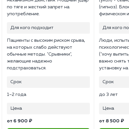
механизмом действия. Мощный удар
(укол) + сеан
по тяге и жесткий запрет на
(гипноз). Бл
употребление.
физическом и
Для кого подходит
Для кого п
Пациенты с высоким риском срыва,
Люди, испыт
на которых слабо действуют
психологичес
обычные методы. "Срывники",
("хочу выпить
желающие надежно
важно снять 
подстраховаться.
установку на
Срок
Срок
1–2 года
до 3 лет
Цена
Цена
от 6 900 ₽
от 8 500 ₽