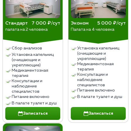
жизни.
Стандарт
7 000 ₽/сут
Эконом
5 000 ₽/сут
палата на 2 человека
Палата на 4 человека
Сбор анализов
Установка капельниц
(очищающие и
Установка капельниц
укрепляющие)
(очищающие и
Медикаментозная
укрепляющие)
терапия
Медикаментозная
Консультации и
терапия
наблюдение
Консультации и
специалистов
наблюдение
Питание включено
специалистов
Питание включено
В палате туалет и душ
В палате туалет и душ
Записаться
Записаться